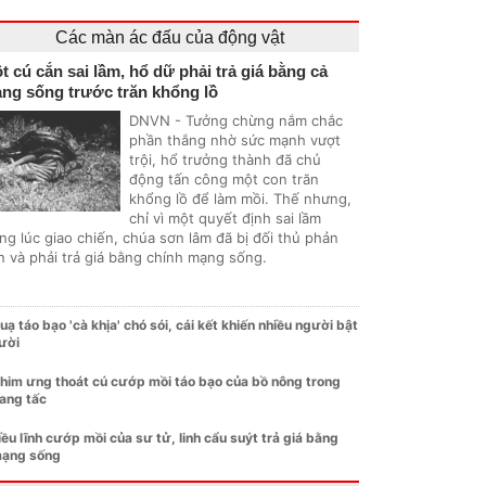
Các màn ác đấu của động vật
t cú cắn sai lầm, hổ dữ phải trả giá bằng cả
ng sống trước trăn khổng lồ
DNVN - Tưởng chừng nắm chắc
phần thắng nhờ sức mạnh vượt
trội, hổ trưởng thành đã chủ
động tấn công một con trăn
khổng lồ để làm mồi. Thế nhưng,
chỉ vì một quyết định sai lầm
ng lúc giao chiến, chúa sơn lâm đã bị đối thủ phản
n và phải trả giá bằng chính mạng sống.
uạ táo bạo 'cà khịa' chó sói, cái kết khiến nhiều người bật
ười
him ưng thoát cú cướp mồi táo bạo của bồ nông trong
ang tấc
iều lĩnh cướp mồi của sư tử, linh cẩu suýt trả giá bằng
ạng sống