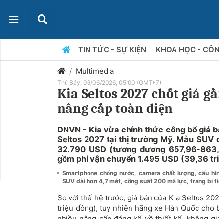
TIN TỨC - SỰ KIỆN
KHOA HỌC - CÔ
Multimedia
Thứ Bảy, 06/06/2026, 05:00 (GMT+7)
Kia Seltos 2027 chốt giá g
nâng cấp toàn diện
DNVN - Kia vừa chính thức công bố giá b
Seltos 2027 tại thị trường Mỹ. Mẫu SUV 
32.790 USD (tương đương 657,96-863,3
gồm phí vận chuyển 1.495 USD (39,36 tri
Smartphone chống nước, camera chất lượng, cấu hình
SUV dài hơn 4,7 mét, công suất 200 mã lực, trang bị ti
So với thế hệ trước, giá bán của Kia Seltos 2
triệu đồng), tuy nhiên hãng xe Hàn Quốc cho 
nhiều nâng cấp đáng kể về thiết kế, không gi