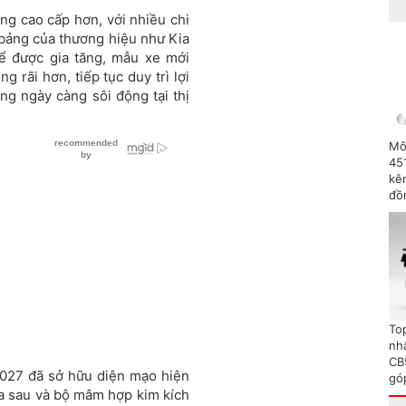
ng cao cấp hơn, với nhiều chi
 bảng của thương hiệu như Kia
hể được gia tăng, mẫu xe mới
rãi hơn, tiếp tục duy trì lợi
ng ngày càng sôi động tại thị
Mô
45
kên
đồ
To
nh
CB
2027 đã sở hữu diện mạo hiện
gó
ía sau và bộ mâm hợp kim kích