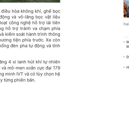
 điều hòa không khí, ghế bọc
động và vô-lăng bọc vật liệu
oạt công nghệ hỗ trợ lái tiên
ha
ng hỗ trợ tránh va chạm phía
 và kiểm soát hành trình thông
ương tiện phía trước. Xe còn
M
hống đèn pha tự động và tính
M
D
ng 4 xi lanh hút khí tự nhiên
lực và mô-men xoắn cực đại 179
H
ng minh IVT và có tùy chọn hệ
y từng phiên bản.