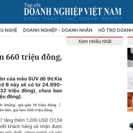
NG NGHỆ
DOANH NGHIỆP - DOANH NHÂN
HỖ TRỢ DOANH
Xem nhiều nhất
ần 660 triệu đồng,
án của mẫu SUV đô thị Kia
cỡ B này sẽ có từ 24.990-
2 triệu đồng), chưa bao
ệu đồng).
/
 ‘khủng’, giá gần 16 triệu đồng
ên tiến, giá hơn 500 triệu đồng
027 tăng thêm 1.200 USD (31,59
biết khách hàng sẽ nhận được
an nội thất, công nghệ và các