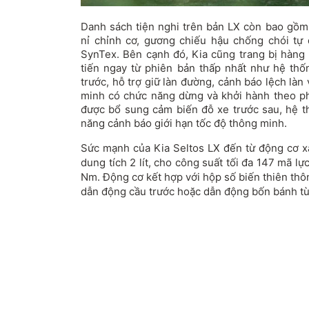
Danh sách tiện nghi trên bản LX còn bao gồm
nỉ chỉnh cơ, gương chiếu hậu chống chói tự 
SynTex. Bên cạnh đó, Kia cũng trang bị hàng l
tiến ngay từ phiên bản thấp nhất như hệ thố
trước, hỗ trợ giữ làn đường, cảnh báo lệch làn
minh có chức năng dừng và khởi hành theo ph
được bổ sung cảm biến đỗ xe trước sau, hệ t
năng cảnh báo giới hạn tốc độ thông minh.
Sức mạnh của Kia Seltos LX đến từ động cơ xă
dung tích 2 lít, cho công suất tối đa 147 mã 
Nm. Động cơ kết hợp với hộp số biến thiên thô
dẫn động cầu trước hoặc dẫn động bốn bánh tù