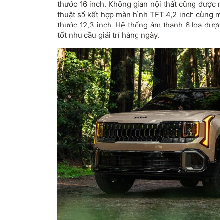
thước 16 inch. Không gian nội thất cũng được
thuật số kết hợp màn hình TFT 4,2 inch cùng mà
thước 12,3 inch. Hệ thống âm thanh 6 loa được
tốt nhu cầu giải trí hàng ngày.