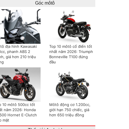
Góc môtô
tô địa hình Kawasaki
Top 10 môtô cổ điển tốt
1cc, phanh ABS 2
nhất năm 2026: Triumph
h, giá hơn 210 triệu
Bonneville T100 đứng
ng
đầu
p 10 môtô 500cc tốt
Môtô động cơ 1.200cc,
ất năm 2026: Honda
giới hạn 750 chiếc, giá
500 Hornet E-Clutch
hơn 650 triệu đồng
p mặt