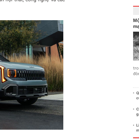
Mộ
mạ
tro
đò
Q
c
C
g
L
m