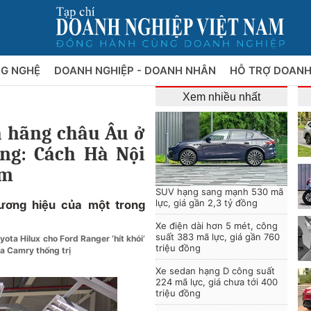
NG NGHỆ
DOANH NGHIỆP - DOANH NHÂN
HỖ TRỢ DOANH
Xem nhiều nhất
a hãng châu Âu ở
ng: Cách Hà Nội
ăm
SUV hạng sang mạnh 530 mã
lực, giá gần 2,3 tỷ đồng
ương hiệu của một trong
Xe điện dài hơn 5 mét, công
suất 383 mã lực, giá gần 760
yota Hilux cho Ford Ranger ‘hít khói’
triệu đồng
ta Camry thống trị
Xe sedan hạng D công suất
224 mã lực, giá chưa tới 400
triệu đồng