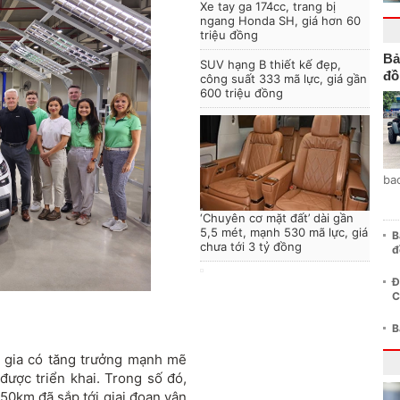
Xe tay ga 174cc, trang bị
ngang Honda SH, giá hơn 60
triệu đồng
Bả
SUV hạng B thiết kế đẹp,
đồ
công suất 333 mã lực, giá gần
600 triệu đồng
ba
‘Chuyên cơ mặt đất’ dài gần
5,5 mét, mạnh 530 mã lực, giá
B
chưa tới 3 tỷ đồng
đ
Đ
C
B
c gia có tăng trưởng mạnh mẽ
ược triển khai. Trong số đó,
150km đã sắp tới giai đoạn vận