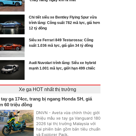
‘cháy hàng’ ngay khi ra mắt
Chi tiết siêu xe Bentley Flying Spur vừa
trình làng: Công suất 782 mã lực, giá hơn
12 tỷ đồng
Siêu xe Ferrari 849 Testarossa: Công
suất 1.036 mã lực, giá gần 34 tỷ đồng
Audi Nuvolari trình làng: Siêu xe hybrid
mạnh 1.001 mã lực, giới hạn 499 chiếc
Xe ga HOT nhất thị trường
 tay ga 174cc, trang bị ngang Honda SH, giá
n 60 triệu đồng
DNVN - Aveta vừa chính thức giới
thiệu mẫu xe tay ga Vanguard 180
2026 tại thị trường Malaysia với
hai phiên bản gồm bản tiêu chuẩn
và Explorer Pack.