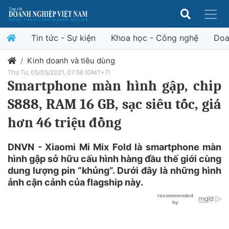
Tin tức - Sự kiện
Khoa học - Công nghệ
Doa
Kinh doanh và tiêu dùng
Thứ Tư, 05/05/2021, 07:56 (GMT+7)
Smartphone màn hình gập, chip
S888, RAM 16 GB, sạc siêu tốc, giá
hơn 46 triệu đồng
DNVN - Xiaomi Mi Mix Fold là smartphone màn
hình gập sở hữu cấu hình hàng đầu thế giới cùng
dung lượng pin “khủng”. Dưới đây là những hình
ảnh cận cảnh của flagship này.