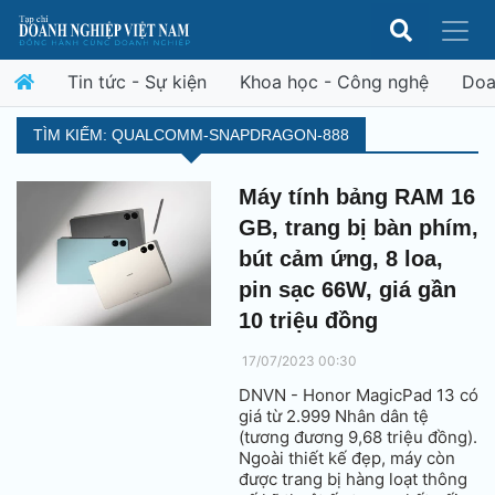
Tin tức - Sự kiện
Khoa học - Công nghệ
Doa
TÌM KIẾM: QUALCOMM-SNAPDRAGON-888
Máy tính bảng RAM 16
GB, trang bị bàn phím,
bút cảm ứng, 8 loa,
pin sạc 66W, giá gần
10 triệu đồng
17/07/2023 00:30
DNVN - Honor MagicPad 13 có
giá từ 2.999 Nhân dân tệ
(tương đương 9,68 triệu đồng).
Ngoài thiết kế đẹp, máy còn
được trang bị hàng loạt thông