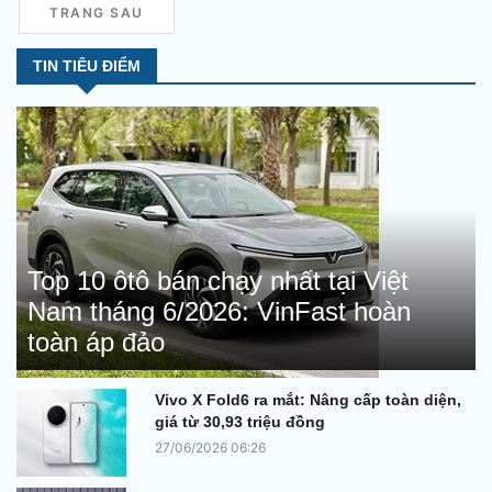
hình tần số quét 120 Hz, pin
TRANG SAU
4.500 mAh với sạc nhanh 66W.
TIN TIÊU ĐIỂM
Top 10 ôtô bán chạy nhất tại Việt
Nam tháng 6/2026: VinFast hoàn
toàn áp đảo
Vivo X Fold6 ra mắt: Nâng cấp toàn diện,
giá từ 30,93 triệu đồng
27/06/2026 06:26