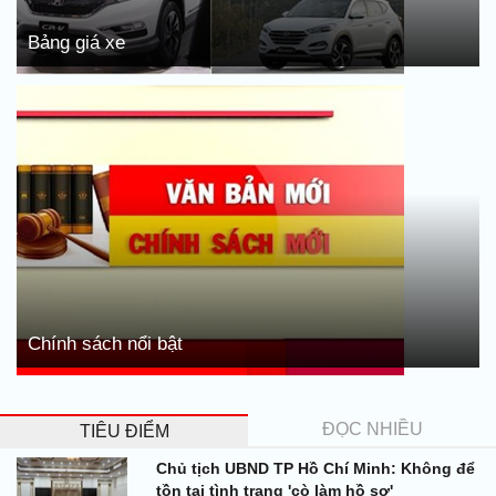
Bảng giá xe
Chính sách nổi bật
ĐỌC NHIỀU
TIÊU ĐIỂM
Chủ tịch UBND TP Hồ Chí Minh: Không để
tồn tại tình trạng 'cò làm hồ sơ'