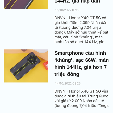
144Hz, giá hấp dẫn
15/10/2022 07:53
DNVN - Honor X40 GT 5G có
giá khởi điểm 2.099 Nhân dân
tệ (tương đương 7,04 triệu
đồng). Máy sở hữu thiết kế bắt
mắt, cấu hình “khủng”, màn
hình tần số quét 144 Hz, pin
4.800 mAh với sạc nhanh 66W.
Smartphone cấu hình
‘khủng’, sạc 66W, màn
hình 144Hz, giá hơn 7
triệu đồng
14/10/2022 08:26
DNVN - Honor X40 GT 5G vừa
được giới thiệu tại Trung Quốc
với giá từ 2.099 Nhân dân tệ
(tương đương 7,04 triệu đồng).