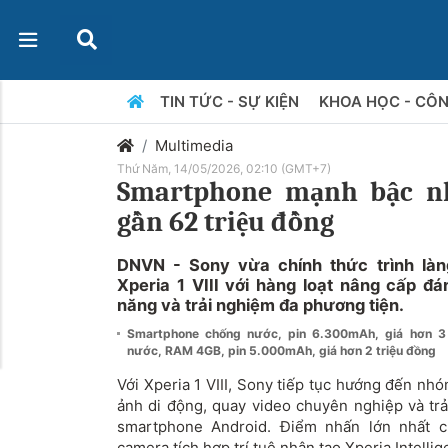
TIN TỨC - SỰ KIỆN
KHOA HỌC - CÔ
Multimedia
Thứ Năm, 14/05/2026, 02:10 (GMT+7)
Smartphone mạnh bậc nhấ
gần 62 triệu đồng
DNVN - Sony vừa chính thức trình làn
Xperia 1 VIII với hàng loạt nâng cấp đ
năng và trải nghiệm đa phương tiện.
Smartphone chống nước, pin 6.300mAh, giá hơn 3
nước, RAM 4GB, pin 5.000mAh, giá hơn 2 triệu đồng
Với Xperia 1 VIII, Sony tiếp tục hướng đến nh
ảnh di động, quay video chuyên nghiệp và trải
smartphone Android. Điểm nhấn lớn nhất c
camera tích hợp trí tuệ nhân tạo Xperia Intelli