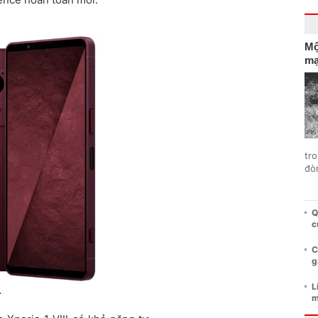
Mộ
mạ
tro
đò
Q
c
C
g
L
.
m