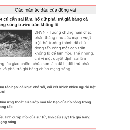
Các màn ác đấu của động vật
t cú cắn sai lầm, hổ dữ phải trả giá bằng cả
ng sống trước trăn khổng lồ
DNVN - Tưởng chừng nắm chắc
phần thắng nhờ sức mạnh vượt
trội, hổ trưởng thành đã chủ
động tấn công một con trăn
khổng lồ để làm mồi. Thế nhưng,
chỉ vì một quyết định sai lầm
ng lúc giao chiến, chúa sơn lâm đã bị đối thủ phản
n và phải trả giá bằng chính mạng sống.
uạ táo bạo 'cà khịa' chó sói, cái kết khiến nhiều người bật
ười
him ưng thoát cú cướp mồi táo bạo của bồ nông trong
ang tấc
iều lĩnh cướp mồi của sư tử, linh cẩu suýt trả giá bằng
ạng sống