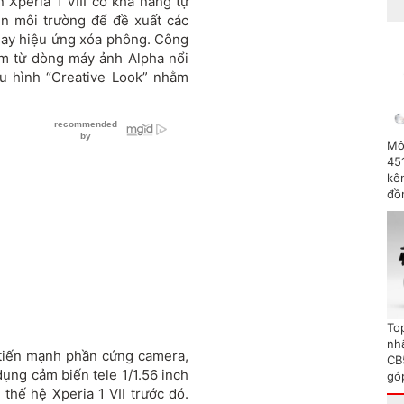
 Xperia 1 VIII có khả năng tự
ện môi trường để đề xuất các
 hay hiệu ứng xóa phông. Công
ệm từ dòng máy ảnh Alpha nổi
ấu hình “Creative Look” nhằm
Mô
45
kên
đồ
To
nh
tiến mạnh phần cứng camera,
CB
 dụng cảm biến tele 1/1.56 inch
gó
thế hệ Xperia 1 VII trước đó.