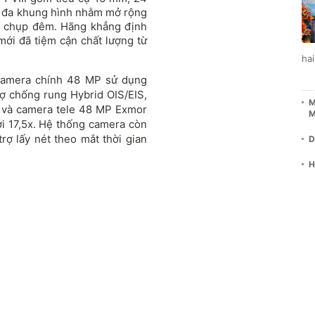
 đa khung hình nhằm mở rộng
nh chụp đêm. Hãng khẳng định
mới đã tiệm cận chất lượng từ
ha
camera chính 48 MP sử dụng
rợ chống rung Hybrid OIS/EIS,
M
 và camera tele 48 MP Exmor
M
i 17,5x. Hệ thống camera còn
ợ lấy nét theo mắt thời gian
D
H