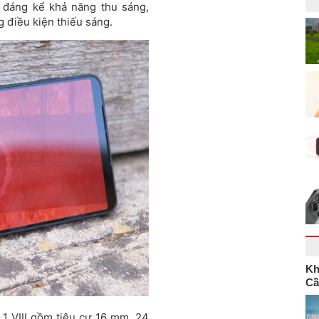
n đáng kể khả năng thu sáng,
g điều kiện thiếu sáng.
Kh
Cầ
 1 VIII gồm tiêu cự 16 mm, 24