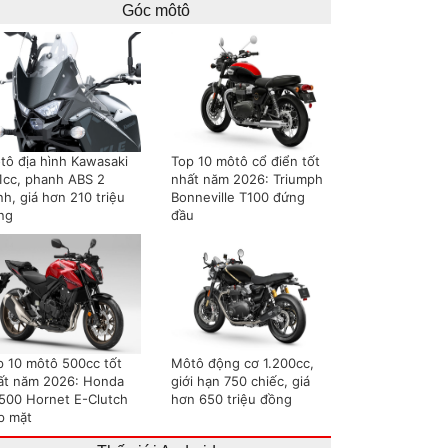
Góc môtô
tô địa hình Kawasaki
Top 10 môtô cổ điển tốt
1cc, phanh ABS 2
nhất năm 2026: Triumph
h, giá hơn 210 triệu
Bonneville T100 đứng
ng
đầu
p 10 môtô 500cc tốt
Môtô động cơ 1.200cc,
ất năm 2026: Honda
giới hạn 750 chiếc, giá
500 Hornet E-Clutch
hơn 650 triệu đồng
p mặt