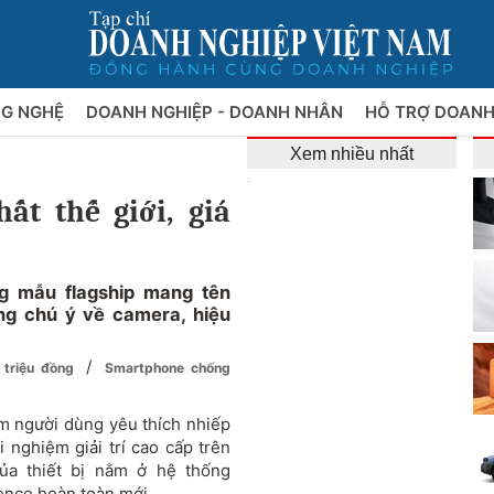
NG NGHỆ
DOANH NGHIỆP - DOANH NHÂN
HỖ TRỢ DOANH
Xem nhiều nhất
t thế giới, giá
g mẫu flagship mang tên
áng chú ý về camera, hiệu
/
 triệu đồng
Smartphone chống
óm người dùng yêu thích nhiếp
 nghiệm giải trí cao cấp trên
ủa thiết bị nằm ở hệ thống
gence hoàn toàn mới.