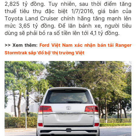
2,825 tỷ đồng. Tuy nhiên, sau thời điểm tăng
thuế tiêu thụ đặc biệt 1/7/2016, giá bán của
Toyota Land Cruiser chính hãng tăng mạnh lên
mức 3,65 tỷ đồng. Để lăn bánh xe, người tiêu
dùng sẽ phải bỏ ra số tiền lên tới 4,1 tỷ đồng.
>> Xem thêm:
Ford Việt Nam xác nhận bán tải Ranger
Stormtrak sắp 'đổ bộ' thị trường Việt