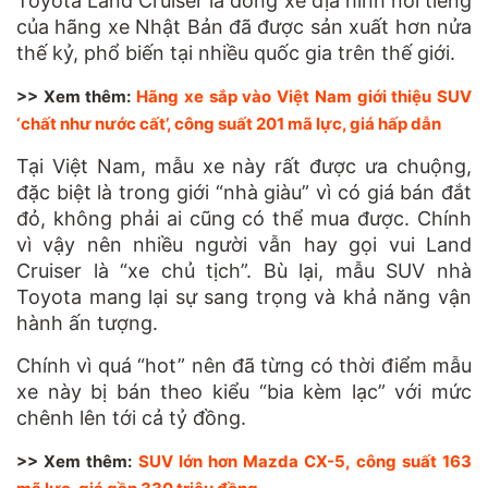
Toyota Land Cruiser là dòng xe địa hình nổi tiếng
của hãng xe Nhật Bản đã được sản xuất hơn nửa
thế kỷ, phổ biến tại nhiều quốc gia trên thế giới.
>> Xem thêm:
Hãng xe sắp vào Việt Nam giới thiệu SUV
‘chất như nước cất’, công suất 201 mã lực, giá hấp dẫn
Tại Việt Nam, mẫu xe này rất được ưa chuộng,
đặc biệt là trong giới “nhà giàu” vì có giá bán đắt
đỏ, không phải ai cũng có thể mua được. Chính
vì vậy nên nhiều người vẫn hay gọi vui Land
Cruiser là “xe chủ tịch”. Bù lại, mẫu SUV nhà
Toyota mang lại sự sang trọng và khả năng vận
hành ấn tượng.
Chính vì quá “hot” nên đã từng có thời điểm mẫu
xe này bị bán theo kiểu “bia kèm lạc” với mức
chênh lên tới cả tỷ đồng.
>> Xem thêm:
SUV lớn hơn Mazda CX-5, công suất 163