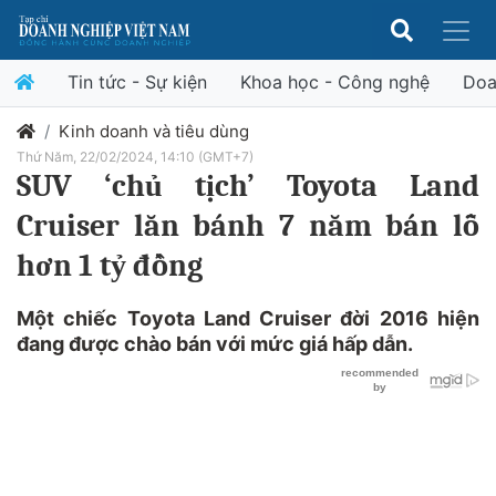
Tin tức - Sự kiện
Khoa học - Công nghệ
Doa
Kinh doanh và tiêu dùng
Thứ Năm, 22/02/2024, 14:10 (GMT+7)
SUV ‘chủ tịch’ Toyota Land
Cruiser lăn bánh 7 năm bán lỗ
hơn 1 tỷ đồng
Một chiếc Toyota Land Cruiser đời 2016 hiện
đang được chào bán với mức giá hấp dẫn.