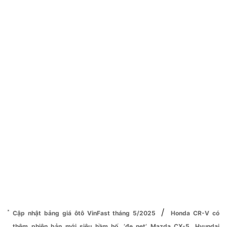
/
Cập nhật bảng giá ôtô VinFast tháng 5/2025
Honda CR-V có
thêm phiên bản mới siêu hầm hố, ‘đe nẹt’ Mazda CX-5, Hyundai