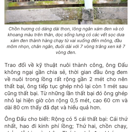
Chồn hương có dáng dài thon, lông ngắn xám đen và có
khoang màu trên thân, dọc sống lưng có các vết sọc dưa
xám đen thành hàng chạy từ vai xuống đến mông, đầu
mõm nhọn, chân ngắn, đuôi dài với 7 vòng trắng xen kẽ 7
vòng đen.
Trao đổi về kỹ thuật nuôi thành công, ông Ðấu
không ngại gần chia sẻ, thời gian đầu ông đem
về nuôi trong lồng rất rộng gần 2 mét cho nên
thất bại, ông tiếp tục ghép nhỏ lại còn 1 mét sau
cũng thất bại. Từ những lần thất bại đó ông ghép
nhỏ lại hiện giờ còn rộng 0,5 mét, cao 60 cm và
dài 80 cm thấy đã đạt và hiểu quả hơn.
Ông Đấu cho biết: Rộng có 5 cái thất bại: Cái thứ
nhất, hao đi kinh phí lồng; Thứ hai, chồn chạy,