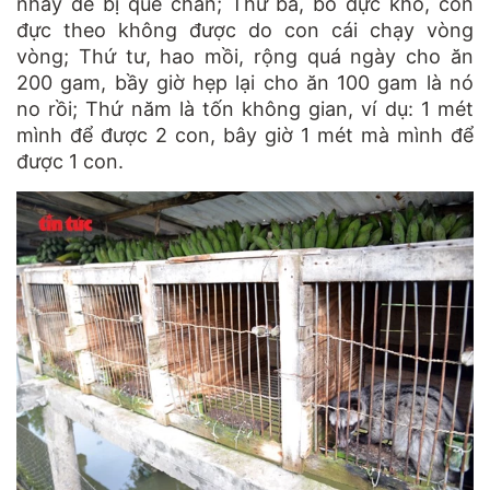
nhảy dễ bị què chân; Thứ ba, bỏ đực khó, con
đực theo không được do con cái chạy vòng
vòng; Thứ tư, hao mồi, rộng quá ngày cho ăn
200 gam, bầy giờ hẹp lại cho ăn 100 gam là nó
no rồi; Thứ năm là tốn không gian, ví dụ: 1 mét
mình để được 2 con, bây giờ 1 mét mà mình để
được 1 con.