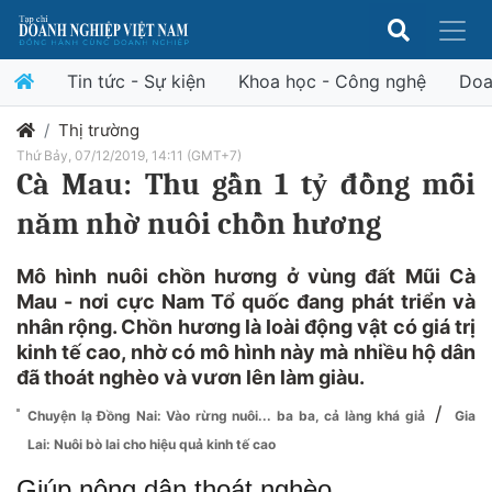
Tin tức - Sự kiện
Khoa học - Công nghệ
Doa
Thị trường
Thứ Bảy, 07/12/2019, 14:11 (GMT+7)
Cà Mau: Thu gần 1 tỷ đồng mỗi
năm nhờ nuôi chồn hương
Mô hình nuôi chồn hương ở vùng đất Mũi Cà
Mau - nơi cực Nam Tổ quốc đang phát triển và
nhân rộng. Chồn hương là loài động vật có giá trị
kinh tế cao, nhờ có mô hình này mà nhiều hộ dân
đã thoát nghèo và vươn lên làm giàu.
/
Chuyện lạ Đồng Nai: Vào rừng nuôi... ba ba, cả làng khá giả
Gia
Lai: Nuôi bò lai cho hiệu quả kinh tế cao
Giúp nông dân thoát nghèo