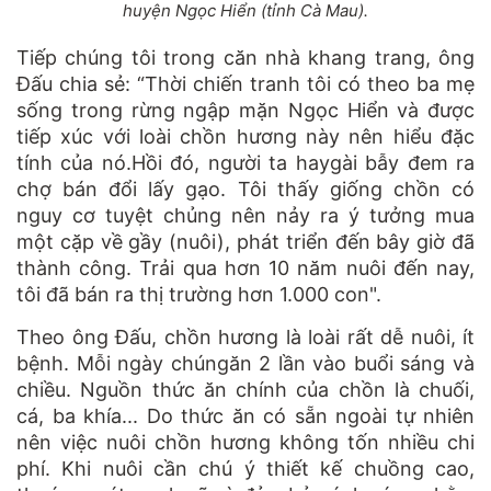
huyện Ngọc Hiển (tỉnh Cà Mau).
Tiếp chúng tôi trong căn nhà khang trang, ông
Đấu chia sẻ: “Thời chiến tranh tôi có theo ba mẹ
sống trong rừng ngập mặn Ngọc Hiển và được
tiếp xúc với loài chồn hương này nên hiểu đặc
tính của nó.Hồi đó, người ta haygài bẫy đem ra
chợ bán đổi lấy gạo. Tôi thấy giống chồn có
nguy cơ tuyệt chủng nên nảy ra ý tưởng mua
một cặp về gầy (nuôi), phát triển đến bây giờ đã
thành công. Trải qua hơn 10 năm nuôi đến nay,
tôi đã bán ra thị trường hơn 1.000 con".
Theo ông Đấu, chồn hương là loài rất dễ nuôi, ít
bệnh. Mỗi ngày chúngăn 2 lần vào buổi sáng và
chiều. Nguồn thức ăn chính của chồn là chuối,
cá, ba khía... Do thức ăn có sẵn ngoài tự nhiên
nên việc nuôi chồn hương không tốn nhiều chi
phí. Khi nuôi cần chú ý thiết kế chuồng cao,