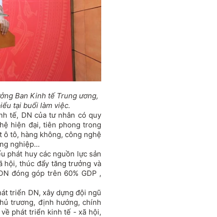
ưởng Ban Kinh tế Trung ương,
ểu tại buổi làm việc.
nh tế, DN của tư nhân có quy
ghệ hiện đại, tiên phong trong
t ô tô, hàng không, công nghệ
ng nghiệp...
ếu phát huy các nguồn lực sản
ã hội, thúc đẩy tăng trưởng và
c DN đóng góp trên 60% GDP ,
át triển DN, xây dựng đội ngũ
hủ trương, định hướng, chính
ề phát triển kinh tế - xã hội,