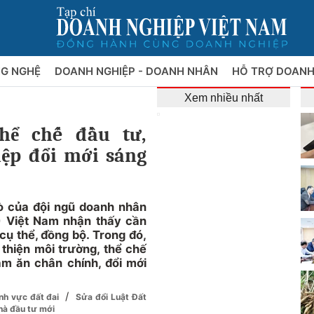
NG NGHỆ
DOANH NGHIỆP - DOANH NHÂN
HỖ TRỢ DOANH
Xem nhiều nhất
hể chế đầu tư,
ệp đổi mới sáng
ò của đội ngũ doanh nhân
) Việt Nam nhận thấy cần
 cụ thể, đồng bộ. Trong đó,
thiện môi trường, thể chế
m ăn chân chính, đổi mới
/
ĩnh vực đất đai
Sửa đổi Luật Đất
nhà đầu tư mới