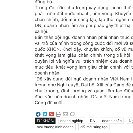
đồng bộ.
Trong đó, cần chú trọng xây dựng, hoàn thiện
phát triển đất nước nhanh, bền vững. Khuyến
chân chính, đổi mới sáng tạo; kịp thời ngăn 
DN, doanh nhân làm ăn phi pháp gây thiệt hại
xã hội.
Bản thân đội ngũ doanh nhân phải nhận thức đú
vai trò của mình trong công cuộc đổi mới và 
quốc XHCN. Khơi dậy, khuyến khích, cổ vũ m
khát vọng làm giàu chân chính trong xã hội
quyền lợi và nghĩa vụ, trách nhiệm của doanh
mục tiêu, khát vọng làm giàu chân chính với 
doanh nhân.
"Để xây dựng đội ngũ doanh nhân Việt Nam l
lượng như Nghị quyết Đại hội XIII của Đảng đề
chủ trương, định hướng và quan tâm tạo điề
đức, văn hóa doanh nhân, DN Việt Nam trong t
Công đề xuất.
TỪ KHÓA:
doanh nghiệp
DN
doanh nhân
Ng
môi trường kinh doanh
đổi mới sáng tạo