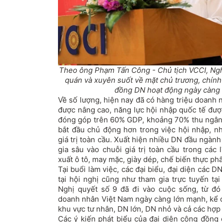
Theo ông Phạm Tấn Công - Chủ tịch VCCI, Nghị
quán và xuyên suốt về mặt chủ trương, chính
đồng DN hoạt động ngày càng t
Về số lượng, hiện nay đã có hàng triệu doanh 
được nâng cao, năng lực hội nhập quốc tế được
đóng góp trên 60% GDP, khoảng 70% thu ngân
bắt đầu chủ động hơn trong việc hội nhập, nh
giá trị toàn cầu. Xuất hiện nhiều DN đầu ngàn
gia sâu vào chuỗi giá trị toàn cầu trong các
xuất ô tô, may mặc, giày dép, chế biến thực phẩ
Tại buổi làm việc, các đại biểu, đại diện các D
tại hội nghị cũng như tham gia trực tuyến tạ
Nghị quyết số 9 đã đi vào cuộc sống, từ đ
doanh nhân Việt Nam ngày càng lớn mạnh, kể 
khu vực tư nhân, DN lớn, DN nhỏ và cả các hợp 
Các ý kiến phát biểu của đai diện cộng đồn