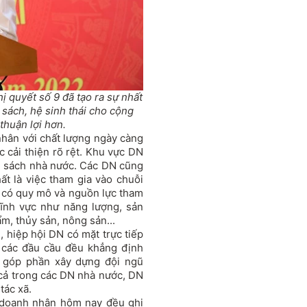
 quyết số 9 đã tạo ra sự nhất
 sách, hệ sinh thái cho cộng
huận lợi hơn.
nhân với chất lượng ngày càng
 cải thiện rõ rệt. Khu vực DN
 sách nhà nước. Các DN cũng
ất là việc tham gia vào chuỗi
h có quy mô và nguồn lực tham
 lĩnh vực như năng lượng, sản
m, thủy sản, nông sản...
N, hiệp hội DN có mặt trực tiếp
i các đầu cầu đều khẳng định
ó góp phần xây dựng đội ngũ
cả trong các DN nhà nước, DN
tác xã.
g doanh nhân hôm nay đều ghi