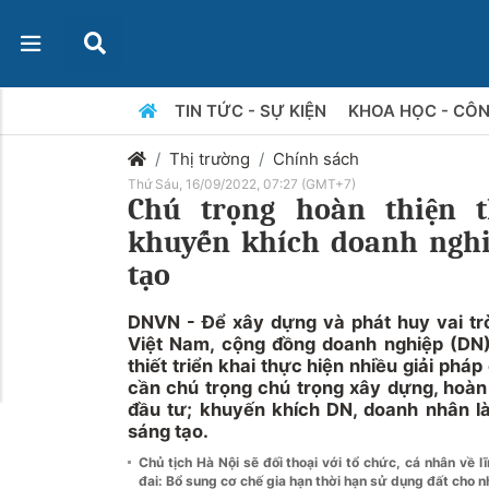
TIN TỨC - SỰ KIỆN
KHOA HỌC - CÔ
Thị trường
Chính sách
Thứ Sáu, 16/09/2022, 07:27 (GMT+7)
Chú trọng hoàn thiện t
khuyến khích doanh nghi
tạo
DNVN - Để xây dựng và phát huy vai tr
Việt Nam, cộng đồng doanh nghiệp (DN
thiết triển khai thực hiện nhiều giải pháp
cần chú trọng chú trọng xây dựng, hoàn 
đầu tư; khuyến khích DN, doanh nhân là
sáng tạo.
Chủ tịch Hà Nội sẽ đối thoại với tổ chức, cá nhân về l
đai: Bổ sung cơ chế gia hạn thời hạn sử dụng đất cho 