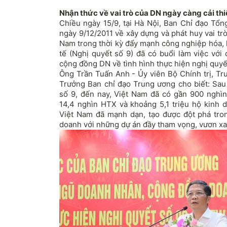
Nhận thức về vai trò của DN ngày càng cải th
Chiều ngày 15/9, tại Hà Nội, Ban Chỉ đạo Tổ
ngày 9/12/2011 về xây dựng và phát huy vai tr
Nam trong thời kỳ đẩy mạnh công nghiệp hóa, 
tế (Nghị quyết số 9) đã có buổi làm việc với
cộng đồng DN về tình hình thực hiện nghị quyế
Ông Trần Tuấn Anh - Ủy viên Bộ Chính trị, Tr
Trưởng Ban chỉ đạo Trung ương cho biết: Sau 
số 9, đến nay, Việt Nam đã có gần 900 nghì
14,4 nghìn HTX và khoảng 5,1 triệu hộ kinh
Việt Nam đã mạnh dạn, tạo được đột phá tron
doanh với những dự án đầy tham vọng, vươn xa 