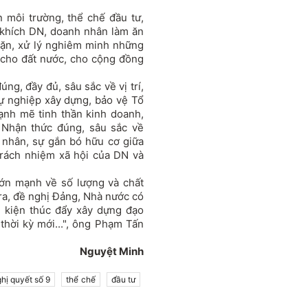
 môi trường, thể chế đầu tư,
 khích DN, doanh nhân làm ăn
chặn, xử lý nghiêm minh những
 cho đất nước, cho cộng đồng
ng, đầy đủ, sâu sắc về vị trí,
sự nghiệp xây dựng, bảo vệ Tổ
ạnh mẽ tinh thần kinh doanh,
. Nhận thức đúng, sâu sắc về
 nhân, sự gắn bó hữu cơ giữa
trách nhiệm xã hội của DN và
ớn mạnh về số lượng và chất
 ra, đề nghị Đảng, Nhà nước có
u kiện thúc đẩy xây dựng đạo
hời kỳ mới...", ông Phạm Tấn
Nguyệt Minh
hị quyết số 9
thể chế
đầu tư