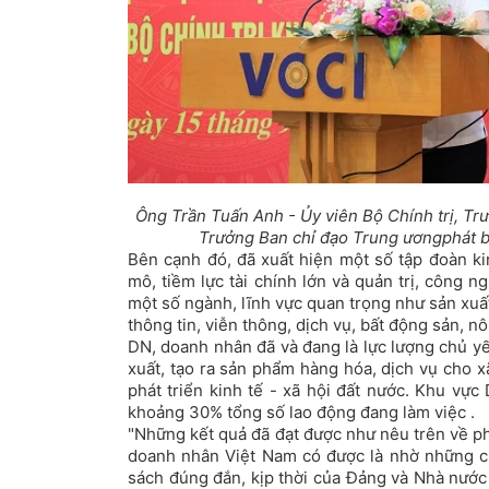
Ông Trần Tuấn Anh - Ủy viên Bộ Chính trị, Tr
Trưởng Ban chỉ đạo Trung ươngphát bi
Bên cạnh đó, đã xuất hiện một số tập đoàn ki
mô, tiềm lực tài chính lớn và quản trị, công n
một số ngành, lĩnh vực quan trọng như sản xuấ
thông tin, viễn thông, dịch vụ, bất động sản, nô
DN, doanh nhân đã và đang là lực lượng chủ y
xuất, tạo ra sản phẩm hàng hóa, dịch vụ cho x
phát triển kinh tế - xã hội đất nước. Khu vự
khoảng 30% tổng số lao động đang làm việc .
"Những kết quả đã đạt được như nêu trên về ph
doanh nhân Việt Nam có được là nhờ những c
sách đúng đắn, kịp thời của Đảng và Nhà nước v