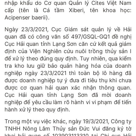
nhập khẩu do Cơ quan Quản lý Cites Việt Nam
cấp (tên là Cá tầm Xiberi, tên khoa học:
Acipenser baerii).
Ngày 23/3/2021, Cục Giám sát quản lý về Hải
quan đã có công văn số 497/GSQL-GQ1 đề nghị
Cục Hải quan tỉnh Lạng Sơn căn cứ kết quả giám
định của Viện Nghiên cứu nuôi trồng thủy sản I
để xử lý theo đúng quy định. Tuy nhiên, qua kiểm
tra kho lưu giữ bảo quản hàng hóa của doanh
nghiệp ngày 23/3/2021 thì toàn bộ lô hàng đã
được doanh nghiệp tự ý đưa đi tiêu thụ khi chưa
được cơ quan hải quan xác nhận thông quan.
Cục Hải quan tỉnh Lạng Sơn đã mời doanh
nghiệp để yêu cầu làm rõ hành vi vi phạm để tiến
hành xử lý theo quy định.
Trong một vụ việc khác, ngày 19/3/2021, Công ty
TNHH Nông Lâm Thủy sản Đức Vui đăng ký tờ
khai hải quan số 103903113310 tại Chi cục Hải