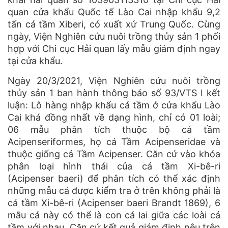
quan cửa khẩu Quốc tế Lào Cai nhập khẩu 9,2
tấn cá tầm Xiberi, có xuất xứ Trung Quốc. Cùng
ngày, Viện Nghiên cứu nuôi trồng thủy sản 1 phối
hợp với Chi cục Hải quan lấy mẫu giám định ngay
tại cửa khẩu.
Ngày 20/3/2021, Viện Nghiên cứu nuôi trồng
thủy sản 1 ban hành thông báo số 93/VTS I kết
luận: Lô hàng nhập khẩu cá tầm ở cửa khẩu Lào
Cai khá đồng nhất về dạng hình, chỉ có 01 loài;
06 mẫu phân tích thuộc bộ cá tầm
Acipenseriformes, họ cá Tầm Acipenseridae và
thuộc giống cá Tầm Acipenser. Căn cứ vào khóa
phân loại hình thái của cá tầm Xi-bê-ri
(Acipenser baeri) để phân tích có thể xác định
những mẫu cá được kiểm tra ở trên không phải là
cá tầm Xi-bê-ri (Acipenser baeri Brandt 1869), 6
mẫu cá này có thể là con cá lai giữa các loài cá
tầm với nhau. Căn cứ kết quả giám định nêu trên