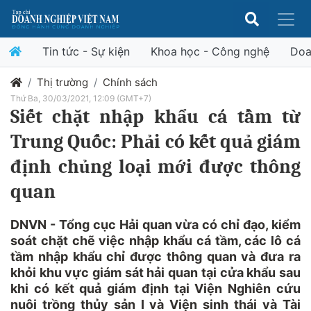
Tin tức - Sự kiện
Khoa học - Công nghệ
Doa
Thị trường
Chính sách
Thứ Ba, 30/03/2021, 12:09 (GMT+7)
Siết chặt nhập khẩu cá tầm từ
Trung Quốc: Phải có kết quả giám
định chủng loại mới được thông
quan
DNVN - Tổng cục Hải quan vừa có chỉ đạo, kiểm
soát chặt chẽ việc nhập khẩu cá tầm, các lô cá
tầm nhập khẩu chỉ được thông quan và đưa ra
khỏi khu vực giám sát hải quan tại cửa khẩu sau
khi có kết quả giám định tại Viện Nghiên cứu
nuôi trồng thủy sản I và Viện sinh thái và Tài