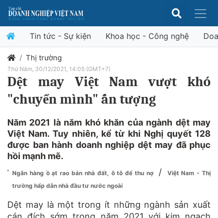
Tin tức - Sự kiện
Khoa học - Công nghệ
Doa
Thị trường
Thứ Năm, 30/12/2021, 14:05 (GMT+7)
Dệt may Việt Nam vượt khó
"chuyển mình" ấn tượng
Năm 2021 là năm khó khăn của ngành dệt may
Việt Nam. Tuy nhiên, kể từ khi Nghị quyết 128
được ban hành doanh nghiệp dệt may đã phục
hồi mạnh mẽ.
/
Ngân hàng ồ ạt rao bán nhà đất, ô tô để thu nợ
Việt Nam - Thị
trường hấp dẫn nhà đầu tư nước ngoài
Dệt may là một trong ít những ngành sản xuất
cán đích sớm trong năm 2021 với kim ngạch