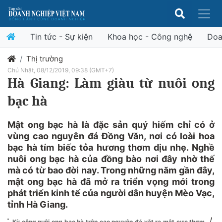
Tin tức - Sự kiện
Khoa học - Công nghệ
Doa
Thị trường
Chủ Nhật, 08/12/2019, 09:38 (GMT+7)
Hà Giang: Làm giàu từ nuôi ong
bạc hà
Mật ong bạc hà là đặc sản quý hiếm chỉ có ở
vùng cao nguyên đá Đồng Văn, nơi có loài hoa
bạc hà tím biếc tỏa hương thơm dịu nhẹ. Nghề
nuôi ong bạc hà của đồng bào nơi đây nhờ thế
mà có từ bao đời nay. Trong những năm gần đây,
mật ong bạc hà đã mở ra triển vọng mới trong
phát triển kinh tế của người dân huyện Mèo Vạc,
tỉnh Hà Giang.
/
Kỳ công nuôi ong bạc hà trên cao nguyên đá vắt ra mật cực thơm