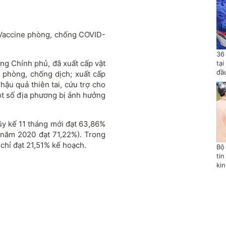
 Vaccine phòng, chống COVID-
36
ng Chính phủ, đã xuất cấp vật
tạ
đầ
ác phòng, chống dịch; xuất cấp
 hậu quả thiên tai, cứu trợ cho
ột số địa phương bị ảnh hưởng
 lũy kế 11 tháng mới đạt 63,86%
 năm 2020 đạt 71,22%). Trong
chỉ đạt 21,51% kế hoạch.
Bộ
tin
ki