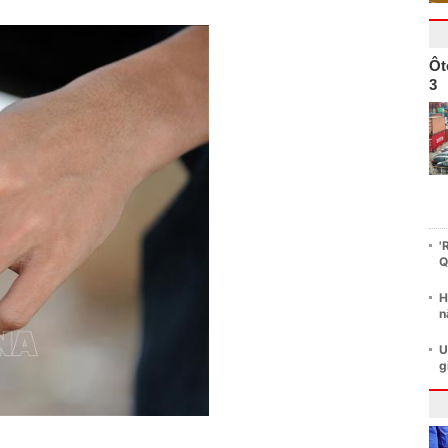
Ôt
3
'
Q
H
n
U
g