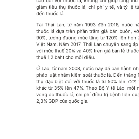
cao đối với thuốc lá, không chỉ giúp tăng t
giảm tiêu thụ thuốc lá, chi phí y tế, và tỷ lệ
đến thuốc lá.
Tại Thái Lan, từ năm 1993 đến 2016, nước n
thuốc lá dựa trên phần trăm giá bán buôn, vớ
90%, tương đương mức tăng từ 120% lên hơn 
Việt Nam. Năm 2017, Thái Lan chuyển sang áp
với mức thuế 20% và 40% trên giá bán lẻ thuốc l
thuế 1,2 baht cho mỗi điếu.
Ở Lào, từ năm 2008, nước này đã ban hành nh
pháp luật nhằm kiểm soát thuốc lá. Đến tháng 
thụ đặc biệt đối với thuốc lá từ 50% lên 72%
khác từ 35% lên 47%. Theo Bộ Y tế Lào, mỗi 
vong do thuốc lá, chi phí điều trị bệnh liên 
2,3% GDP của quốc gia.