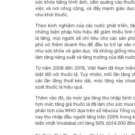
sức khỏe bằng hình ảnh, cấm quảng cáo thuốc 
việc và nơi công cộng, và đẩy mạnh giáo dục 
như khói thuốc.
Theo kinh nghiệm của các nước phát triển, tă
những biện pháp hữu hiệu để giảm thiểu tình t
lá tăng, mọi người sẽ chi tiêu cho các sản p
phủ có thêm doanh thu để đầu tư trở lại vào n
như sức khỏe và giáo dục. Và không giống như 
làm tăng năng suất và tăng trưởng của đất nước
Từ năm 2008 đến 2019, Việt Nam đã thực hiện 
biệt đối với thuốc lá. Tuy nhiên, mỗi lần tăng 
các lần tăng thuế kéo dài, mức tăng này ch
soát thuốc lá hiệu quả.
Thêm vào đó, do mức gia tăng thu nhập bình
hơn mức tăng giá thuốc lá đã làm cho sức mua 
phân tích của WHO dựa trên số liệucủa Tổng c
nay thu nhập đầu người tăng trên 200% trong k
biến nhất Vinataba) chỉ tăng 56% (từ14.000 đồn