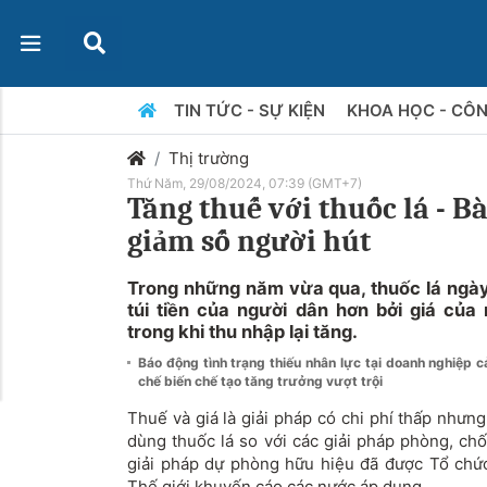
TIN TỨC - SỰ KIỆN
KHOA HỌC - CÔ
Thị trường
Thứ Năm, 29/08/2024, 07:39 (GMT+7)
Tăng thuế với thuốc lá - B
giảm số người hút
Trong những năm vừa qua, thuốc lá ngày
túi tiền của người dân hơn bởi giá của
trong khi thu nhập lại tăng.
Báo động tình trạng thiếu nhân lực tại doanh nghiệp 
chế biến chế tạo tăng trưởng vượt trội
Thuế và giá là giải pháp có chi phí thấp nhưn
dùng thuốc lá so với các giải pháp phòng, chố
giải pháp dự phòng hữu hiệu đã được Tổ chứ
Thế giới khuyến cáo các nước áp dụng.