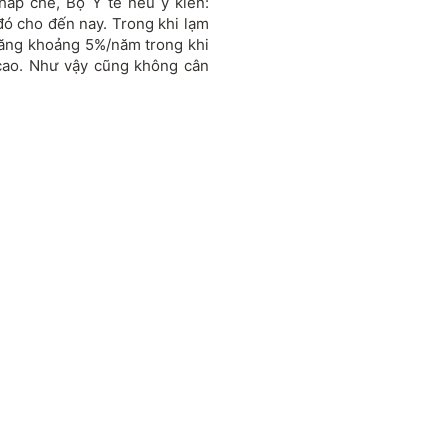
áp chế, Bộ Y tế nêu ý kiến:
 đó cho đến nay. Trong khi lạm
tăng khoảng 5%/năm trong khi
cao. Như vậy cũng không cân