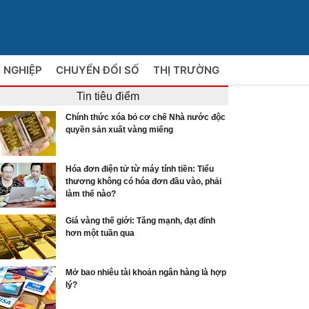
 NGHIỆP
CHUYỂN ĐỔI SỐ
THỊ TRƯỜNG
Tin tiêu điểm
Chính thức xóa bỏ cơ chế Nhà nước độc
quyền sản xuất vàng miếng
Hóa đơn điện tử từ máy tính tiền: Tiểu
thương không có hóa đơn đầu vào, phải
làm thế nào?
Giá vàng thế giới: Tăng mạnh, đạt đỉnh
hơn một tuần qua
Mở bao nhiêu tài khoản ngân hàng là hợp
lý?