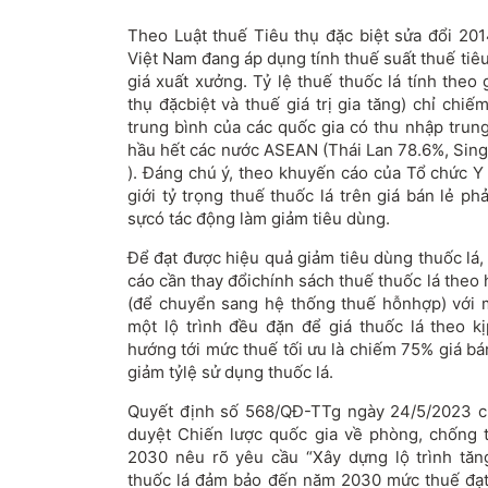
Theo Luật thuế Tiêu thụ đặc biệt sửa đổi 20
Việt Nam đang áp dụng tính thuế suất thuế tiêu 
giá xuất xưởng. Tỷ lệ thuế thuốc lá tính theo
thụ đặcbiệt và thuế giá trị gia tăng) chỉ chi
trung bình của các quốc gia có thu nhập trung
hầu hết các nước ASEAN (Thái Lan 78.6%, Sing
). Đáng chú ý, theo khuyến cáo của Tổ chức Y
giới tỷ trọng thuế thuốc lá trên giá bán lẻ ph
sựcó tác động làm giảm tiêu dùng.
Để đạt được hiệu quả giảm tiêu dùng thuốc lá,
cáo cần thay đổichính sách thuế thuốc lá theo
(để chuyển sang hệ thống thuế hỗnhợp) với 
một lộ trình đều đặn để giá thuốc lá theo 
hướng tới mức thuế tối ưu là chiếm 75% giá bá
giảm tỷlệ sử dụng thuốc lá.
Quyết định số 568/QĐ-TTg ngày 24/5/2023 c
duyệt Chiến lược quốc gia về phòng, chống 
2030 nêu rõ yêu cầu “Xây dựng lộ trình tăn
thuốc lá đảm bảo đến năm 2030 mức thuế đạt t