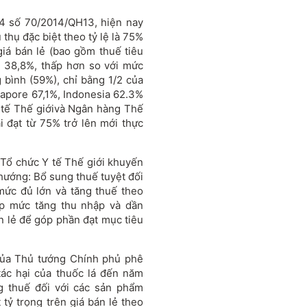
14 số 70/2014/QH13, hiện nay
thụ đặc biệt theo tỷ lệ là 75%
 giá bán lẻ (bao gồm thuế tiêu
ếm 38,8%, thấp hơn so với mức
 bình (59%), chỉ bằng 1/2 của
apore 67,1%, Indonesia 62.3%
 tế Thế giớivà Ngân hàng Thế
ải đạt từ 75% trở lên mới thực
 Tổ chức Y tế Thế giới khuyến
 hướng: Bổ sung thuế tuyệt đối
mức đủ lớn và tăng thuế theo
kịp mức tăng thu nhập và dần
n lẻ để góp phần đạt mục tiêu
ủa Thủ tướng Chính phủ phê
tác hại của thuốc lá đến năm
g thuế đối với các sản phẩm
ỷ trọng trên giá bán lẻ theo