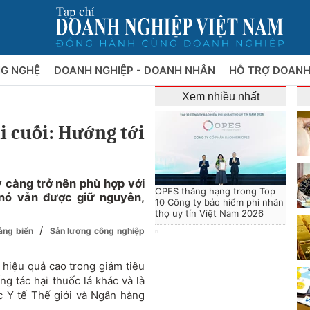
NG NGHỆ
DOANH NGHIỆP - DOANH NHÂN
HỖ TRỢ DOANH
Xem nhiều nhất
ài cuối: Hướng tới
 càng trở nên phù hợp với
OPES thăng hạng trong Top
 nó vẫn được giữ nguyên,
10 Công ty bảo hiểm phi nhân
thọ uy tín Việt Nam 2026
/
cảng biển
Sản lượng công nghiệp
g hiệu quả cao trong giảm tiêu
ng tác hại thuốc lá khác và là
c Y tế Thế giới và Ngân hàng