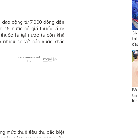
am dao động từ 7.000 đồng đến
m 15 nước có giá thuốc lá rẻ
36
thuốc lá tại nước ta còn khá
tạ
n nhiều so với các nước khác
đầ
Bộ
tin
ki
g mức thuế tiêu thụ đặc biệt