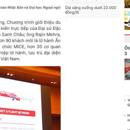
oàn Nhật Bản và Đại học Ngoại ngữ
Giá xăng xuống dưới 22.000
đồng/lít
ẵng,
Chương trình giới thiệu du
kiến trực tiếp của Đại sứ Đặc
 Sanh Châu; ông Rajiv Mehra,
ơn 90 khách mời là lữ hành Ấn
tổ chức MICE, hơn 30 cơ quan
Ôt
ệp lữ hành, lưu trú đại diện
3
 Việt Nam.
'
Q
H
n