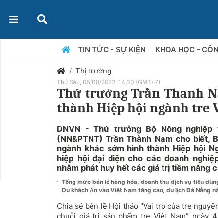
TIN TỨC - SỰ KIỆN
KHOA HỌC - CÔ
Thị trường
Thứ Sáu, 05/08/2022, 14:30 (GMT+7)
Thứ trưởng Trần Thanh N
thành Hiệp hội ngành tre 
DNVN - Thứ trưởng Bộ Nông nghiệp v
(NN&PTNT) Trần Thành Nam cho biết, Bộ
ngành khác sớm hình thành Hiệp hội Ng
hiệp hội đại diện cho các doanh nghiệp
nhằm phát huy hết các giá trị tiềm năng c
Tổng mức bán lẻ hàng hóa, doanh thu dịch vụ tiêu dùn
Du khách Ấn vào Việt Nam tăng cao, du lịch Đà Nẵng nắ
Chia sẻ bên lề
Hội thảo "Vai trò của tre nguyên
chuỗi giá trị sản phẩm tre Việt Nam”
ngày 4