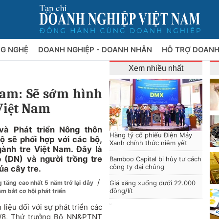
NG NGHỆ
DOANH NGHIỆP - DOANH NHÂN
HỖ TRỢ DOANH
Xem nhiều nhất
am: Sẽ sớm hình
Việt Nam
à Phát triển Nông thôn
Hàng tỷ cổ phiếu Điện Máy
 sẽ phối hợp với các bộ,
Xanh chính thức niêm yết
ành tre Việt Nam. Đây là
 (DN) và người trồng tre
Bamboo Capital bị hủy tư cách
công ty đại chúng
ủa cây tre.
/
g tăng cao nhất 5 năm trở lại đây
Giá xăng xuống dưới 22.000
đồng/lít
m bắt cơ hội phát triển
 liệu đối với sự phát triển các
/8, Thứ trưởng Bộ NN&PTNT