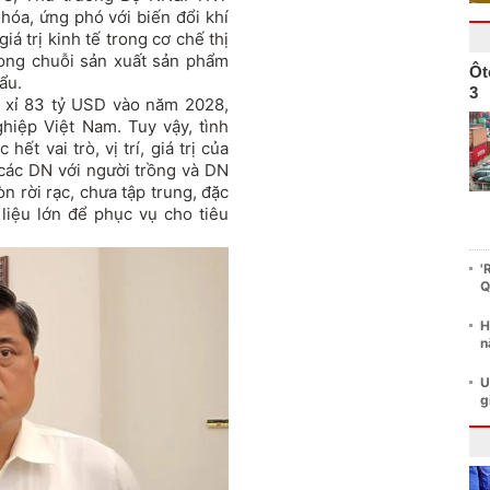
hóa, ứng phó với biến đổi khí
iá trị kinh tế trong cơ chế thị
trong chuỗi sản xuất sản phẩm
Ôt
ẩu.
3
p xỉ 83 tỷ USD vào năm 2028,
hiệp Việt Nam. Tuy vậy, tình
ết vai trò, vị trí, giá trị của
 các DN với người trồng và DN
n rời rạc, chưa tập trung, đặc
liệu lớn để phục vụ cho tiêu
'
Q
H
n
U
g