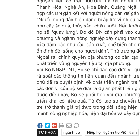
nguyên liệu có trên 100.000 ha rất nhiều t
Thanh Hóa, Nghệ An, Hòa Bình, Quảng Ngãi,
hợp các DN gắn kết với người nông dân để gắn 
"Người nông dân hiện đang bị áp lực vì nhiều câ
như cây ăn quả, thủy sản, chăn nuôi. Nếu không
họ sẽ "quay lưng". Do đó DN cần phải vào c
phương và ngành nông nghiệp xây dựng thành
Vừa đảm bảo nhu cầu sản xuất, chế biến cho n
ổn định đời sống cho người dân", Thứ trưởng đ
Ngoài ra, chính quyền địa phương có cần tạo 
phát triển vùng nguyên liệu tại địa phương.
Với Bộ NN&PTNT, Bộ sẽ chỉ đạo các đơn vị, qu
rà soát các thông tin liên quan đến ngành tr
phủ đã ra quyết định về phát triển ngành tre 
các đơn vị của Bộ sẽ đưa ra dự án phát triển giá
được điều này, Bộ sẽ phối hợp với địa phương
triển khai có hiệu quả. Từ đó, tạo sự chuyển b
tre trở thành giá trị thực trong đời sống hiện 
mạnh công nghiệp hóa, hiện đại hóa và xây dự
TỪ KHÓA:
ngành tre
Hiệp hội Ngành tre Việt Nam