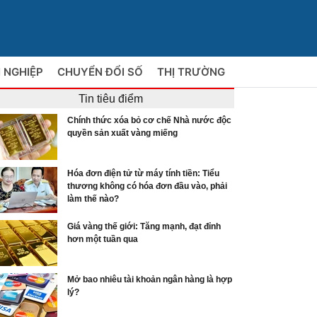
 NGHIỆP
CHUYỂN ĐỔI SỐ
THỊ TRƯỜNG
Tin tiêu điểm
Chính thức xóa bỏ cơ chế Nhà nước độc
quyền sản xuất vàng miếng
Hóa đơn điện tử từ máy tính tiền: Tiểu
thương không có hóa đơn đầu vào, phải
làm thế nào?
Giá vàng thế giới: Tăng mạnh, đạt đỉnh
hơn một tuần qua
Mở bao nhiêu tài khoản ngân hàng là hợp
lý?