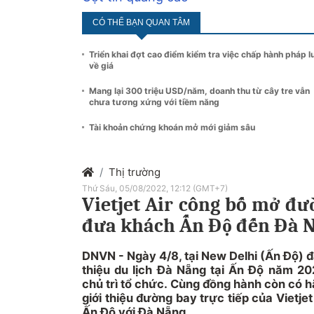
CÓ THỂ BẠN QUAN TÂM
Triển khai đợt cao điểm kiểm tra việc chấp hành pháp l
về giá
Mang lại 300 triệu USD/năm, doanh thu từ cây tre vẫn
chưa tương xứng với tiềm năng
Tài khoản chứng khoán mở mới giảm sâu
Thị trường
Thứ Sáu, 05/08/2022, 12:12 (GMT+7)
Vietjet Air công bố mở đư
đưa khách Ấn Độ đến Đà N
DNVN - Ngày 4/8, tại New Delhi (Ấn Độ) đã
thiệu du lịch Đà Nẵng tại Ấn Độ năm 20
chủ trì tổ chức. Cùng đồng hành còn có h
giới thiệu đường bay trực tiếp của Vietjet
Ấn Độ với Đà Nẵng.