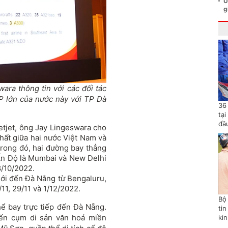
U
g
ara thông tin với các đối tác
P lớn của nước này với TP Đà
36
tạ
đầ
etjet, ông Jay Lingeswara cho
nhất giữa hai nước Việt Nam và
Trong đó, hai đường bay thẳng
 Ấn Độ là Mumbai và New Delhi
8/10/2022.
 mới đến Đà Nằng từ Bengaluru,
1, 29/11 và 1/12/2022.
Bộ
ể bay trực tiếp đến Đà Nẵng.
tin
đến cụm di sản văn hoá miền
ki