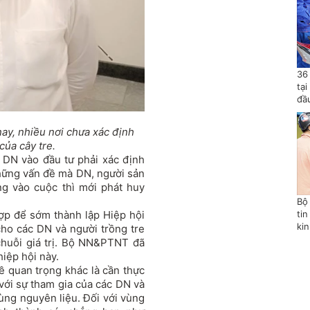
36
tạ
đầ
ay, nhiều nơi chưa xác định
ị của cây tre.
i DN vào đầu tư phải xác định
những vấn đề mà DN, người sản
ng vào cuộc thì mới phát huy
Bộ
tin
ợp để sớm thành lập Hiệp hội
ki
cho các DN và người trồng tre
 chuỗi giá trị. Bộ NN&PTNT đã
iệp hội này.
 quan trọng khác là cần thực
ị với sự tham gia của các DN và
ùng nguyên liệu. Đối với vùng