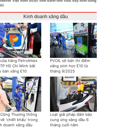
nilever Việt Nam được vinh danh nhờ thúc đẩy bình đẳng
iới
Kinh doanh xăng dầu
 cửa hàng Petrolimex
PVOIL sẽ bán thí điểm
i TP Hồ Chí Minh bắt
xăng sinh học E10 từ
u bán xăng E10
tháng 9/2025
 Công Thương thông
Loạt giải pháp đảm bảo
 về 'chiết khấu' trong
cung ứng xăng dầu 6
nh doanh xăng dầu
tháng cuối năm