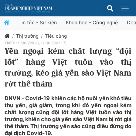
Tin tức - Sự kiện
Khoa học - Công nghệ
Doa
Thị trường
Tiêu dùng
Thứ Tư, 05/08/2020, 17:00 (GMT+7)
Yến ngoại kém chất lượng “đội
lốt” hàng Việt tuồn vào thị
trường, kéo giá yến sào Việt Nam
rớt thê thảm
DNVN - Covid-19 khiến các hộ nuôi yến khó tiêu
thụ yến, giá giảm, trong khi đó yến ngoại kém
chất lượng cũng đội lốt hàng Việt tuồn vào thị
trường, khiến cho giá yến sào Việt Nam bị rớt giá
thê thảm. Thị trường yến sào cũng điêu đứng do
đại dịch Covid-19.