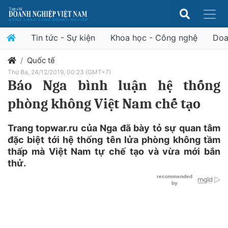
Tin tức - Sự kiện
Khoa học - Công nghệ
Doa
Quốc tế
Thứ Ba, 24/12/2019, 00:23 (GMT+7)
Báo Nga bình luận hệ thống
phòng không Việt Nam chế tạo
Trang topwar.ru của Nga đã bày tỏ sự quan tâm
đặc biệt tới hệ thống tên lửa phòng không tầm
thấp mà Việt Nam tự chế tạo và vừa mới bắn
thử.