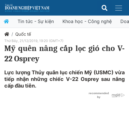
Tin tức - Sự kiện
Khoa học - Công nghệ
Doa
Quốc tế
Thứ Bảy, 21/12/2019, 19:20 (GMT+7)
Mỹ quên nâng cấp lọc gió cho V-
22 Osprey
Lực lượng Thủy quân lục chiến Mỹ (USMC) vừa
tiếp nhận những chiếc V-22 Osprey sau nâng
cấp đầu tiên.