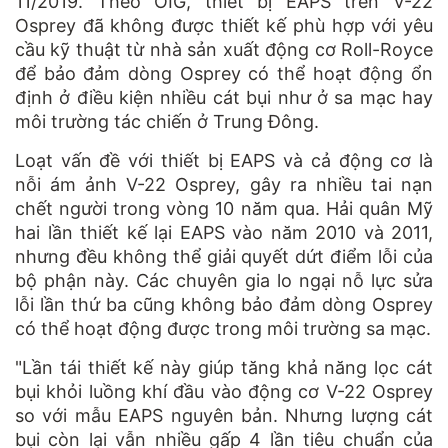
11/2019. Theo OIG, thiết bị EAPS trên V-22
Osprey đã không được thiết kế phù hợp với yêu
cầu kỹ thuật từ nhà sản xuất động cơ Roll-Royce
để bảo đảm dòng Osprey có thể hoạt động ổn
định ở điều kiện nhiều cát bụi như ở sa mạc hay
môi trường tác chiến ở Trung Đông.
Loạt vấn đề với thiết bị EAPS và cả động cơ là
nỗi ám ảnh V-22 Osprey, gây ra nhiều tai nạn
chết người trong vòng 10 năm qua. Hải quân Mỹ
hai lần thiết kế lại EAPS vào năm 2010 và 2011,
nhưng đều không thể giải quyết dứt điểm lỗi của
bộ phận này. Các chuyên gia lo ngại nỗ lực sửa
lỗi lần thứ ba cũng không bảo đảm dòng Osprey
có thể hoạt động được trong môi trường sa mạc.
"Lần tái thiết kế này giúp tăng khả năng lọc cát
bụi khỏi luồng khí đầu vào động cơ V-22 Osprey
so với mẫu EAPS nguyên bản. Nhưng lượng cát
bụi còn lại vẫn nhiều gấp 4 lần tiêu chuẩn của