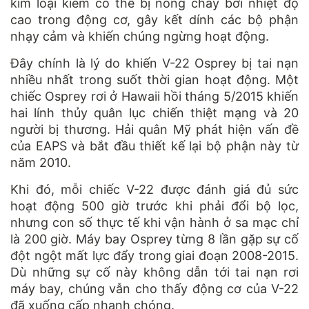
kim loại kiềm có thể bị nóng chảy bởi nhiệt độ
cao trong động cơ, gây kết dính các bộ phận
nhạy cảm và khiến chúng ngừng hoạt động.
Đây chính là lý do khiến V-22 Osprey bị tai nạn
nhiều nhất trong suốt thời gian hoạt động. Một
chiếc Osprey rơi ở Hawaii hồi tháng 5/2015 khiến
hai lính thủy quân lục chiến thiệt mạng và 20
người bị thương. Hải quân Mỹ phát hiện vấn đề
của EAPS và bắt đầu thiết kế lại bộ phận này từ
năm 2010.
Khi đó, mỗi chiếc V-22 được đánh giá đủ sức
hoạt động 500 giờ trước khi phải đổi bộ lọc,
nhưng con số thực tế khi vận hành ở sa mạc chỉ
là 200 giờ. Máy bay Osprey từng 8 lần gặp sự cố
đột ngột mất lực đẩy trong giai đoạn 2008-2015.
Dù những sự cố này không dẫn tới tai nạn rơi
máy bay, chúng vẫn cho thấy động cơ của V-22
đã xuống cấp nhanh chóng.