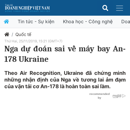
Tin tức - Sự kiện
Khoa học - Công nghệ
Doa
Quốc tế
Thứ Hai, 25/11/2019, 15:21 (GMT+7)
Nga dự đoán sai về máy bay An-
178 Ukraine
Theo Air Recognition, Ukraine đã chứng minh
những nhận định của Nga về tương lai ảm đạm
của vận tải cơ An-178 là hoàn toàn sai lầm.