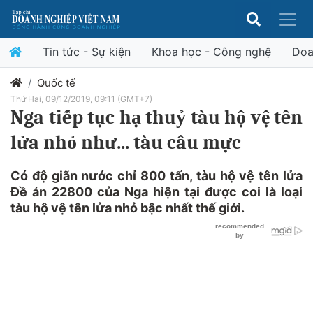
Tin tức - Sự kiện
Khoa học - Công nghệ
Doa
Quốc tế
Thứ Hai, 09/12/2019, 09:11 (GMT+7)
Nga tiếp tục hạ thuỷ tàu hộ vệ tên
lửa nhỏ như... tàu câu mực
Có độ giãn nước chỉ 800 tấn, tàu hộ vệ tên lửa
Đề án 22800 của Nga hiện tại được coi là loại
tàu hộ vệ tên lửa nhỏ bậc nhất thế giới.