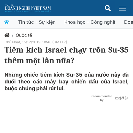
Tin tức - Sự kiện
Khoa học - Công nghệ
Doa
Quốc tế
Chủ Nhật, 15/12/2019, 18:48 (GMT+7)
Tiêm kích Israel chạy trốn Su-35
thêm một lần nữa?
Những chiếc tiêm kích Su-35 của nước này đã
đuổi theo các máy bay chiến đấu của Israel,
buộc chúng phải rút lui.