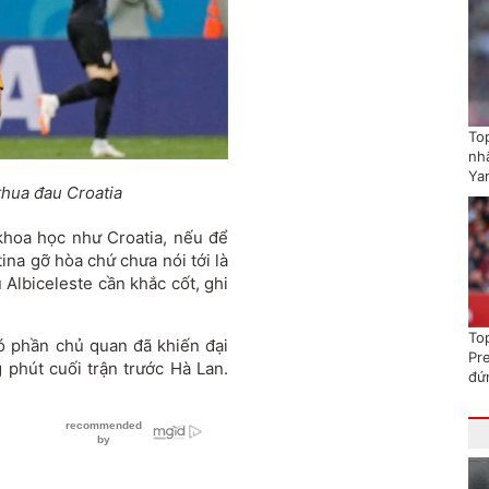
To
nhấ
Ya
thua đau Croatia
hoa học như Croatia, nếu để
ina gỡ hòa chứ chưa nói tới là
 Albiceleste cần khắc cốt, ghi
To
có phần chủ quan đã khiến đại
Pr
phút cuối trận trước Hà Lan.
đứ