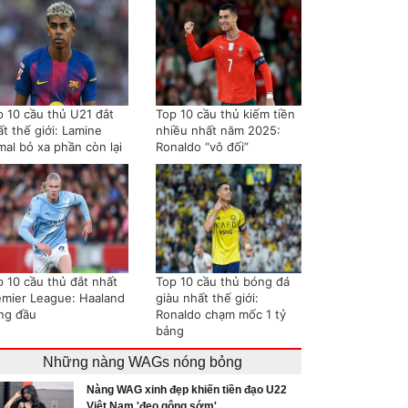
p 10 cầu thủ U21 đắt
Top 10 cầu thủ kiếm tiền
t thế giới: Lamine
nhiều nhất năm 2025:
mal bỏ xa phần còn lại
Ronaldo “vô đối”
p 10 cầu thủ đắt nhất
Top 10 cầu thủ bóng đá
emier League: Haaland
giàu nhất thế giới:
ng đầu
Ronaldo chạm mốc 1 tỷ
bảng
Những nàng WAGs nóng bỏng
Nàng WAG xinh đẹp khiến tiền đạo U22
Việt Nam 'đeo gông sớm'