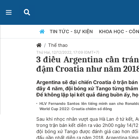
TIN TỨC - SỰ KIỆN
KHOA HỌC - CÔ
Thể thao
Thứ Hai, 12/12/2022, 17:09 (GMT+7)
3 điều Argentina cần trá
đậm Croatia như năm 201
Argentina sẽ đại chiến Croatia ở trận bá
đây 4 năm, đội bóng xứ Tango từng thảm 
Để không lặp lại kết quả đáng buồn ấy, họ
HLV Fernando Santos lên tiếng minh oan cho Ronal
World Cup 2022: Croatia chiếm số đông
Sau khi nhọc nhằn vượt qua Hà Lan ở tứ kết, A
trong trận bán kết diễn ra vào 2h00 ngày 14/1
đội bóng xứ Tango được đánh giá cao hơn đối
đấu gần nhất diễn ra năm 2018, Argentina từng 