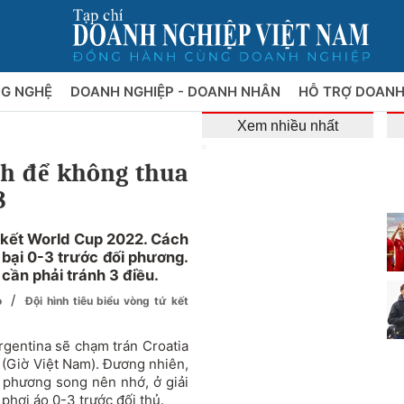
NG NGHỆ
DOANH NGHIỆP - DOANH NHÂN
HỖ TRỢ DOANH
Xem nhiều nhất
nh để không thua
8
n kết World Cup 2022. Cách
bại 0-3 trước đối phương.
 cần phải tránh 3 điều.
/
do
Đội hình tiêu biểu vòng tứ kết
rgentina sẽ chạm trán Croatia
2 (Giờ Việt Nam). Đương nhiên,
 phương song nên nhớ, ở giải
phơi áo 0-3 trước đối thủ.