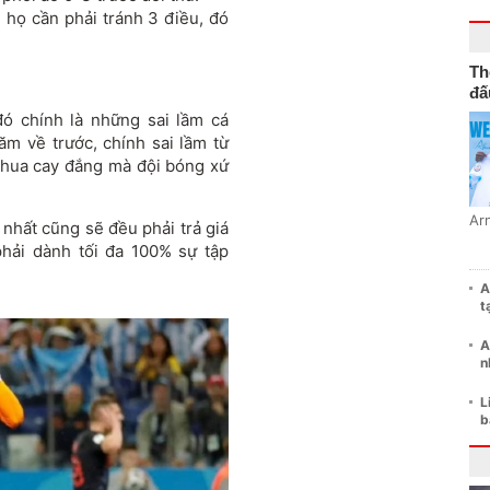
, họ cần phải tránh 3 điều, đó
Th
đấ
đó chính là những sai lầm cá
ăm về trước, chính sai lầm từ
 thua cay đắng mà đội bóng xứ
Ar
ỏ nhất cũng sẽ đều phải trả giá
phải dành tối đa 100% sự tập
A
t
A
n
L
b