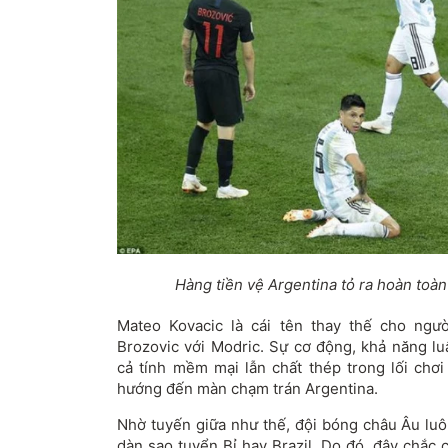
Hàng tiền vệ Argentina tỏ ra hoàn toàn
Mateo Kovacic là cái tên thay thế cho ngư
Brozovic với Modric. Sự cơ động, khả năng l
cả tính mềm mại lẫn chất thép trong lối chơi
hướng đến màn chạm trán Argentina.
Nhờ tuyến giữa như thế, đội bóng châu Âu luôn
dàn sao tuyển Bỉ hay Brazil. Do đó, đây chắc 