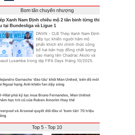
Bom tấn chuyển nhượng
ép Xanh Nam Định chiêu mộ 2 tân binh từng thi
u tại Bundesliga và Ligue 1
DNVN - CLB Thép Xanh Nam Định
tiếp tục khiến người hâm mộ
phấn khích khi chính thức công
bố hai bản hợp đồng chất lượng
cao mang tên Chadrac Akolo và
naud Lusamba trong dịp FIFA Days tháng 10/2025.
lejandro Garnacho 'đào tẩu' khỏi Man United, bến đỗ mới
ại Ngoại hạng Anh khiến fan dậy sóng
l-Hilal phá kỷ lục mua Bruno Fernandes, Man United
hắm học trò cũ của Ruben Amorim thay thế
iverpool và Arsenal quyết đối đầu vì ‘bom tấn’ 70 triệu
ảng
Top 5 - Top 10