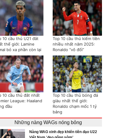
p 10 cầu thủ U21 đắt
Top 10 cầu thủ kiếm tiền
t thế giới: Lamine
nhiều nhất năm 2025:
mal bỏ xa phần còn lại
Ronaldo “vô đối”
p 10 cầu thủ đắt nhất
Top 10 cầu thủ bóng đá
emier League: Haaland
giàu nhất thế giới:
ng đầu
Ronaldo chạm mốc 1 tỷ
bảng
Những nàng WAGs nóng bỏng
Nàng WAG xinh đẹp khiến tiền đạo U22
Việt Nam 'đeo gông sớm'