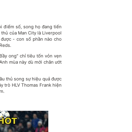
ỗi điểm số, song họ đang tiến
 thủ của Man City là Liverpool
m được - con số phần nào cho
 Reds.
"Bầy ong" chỉ tiêu tốn vỏn vẹn
g Anh mùa này dù mới chân ướt
ầu thủ song sự hiệu quả được
ầy trò HLV Thomas Frank hiện
ểm.