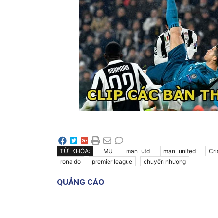
TỪ KHÓA:
MU
man utd
man united
Cri
ronaldo
premier league
chuyển nhượng
QUẢNG CÁO