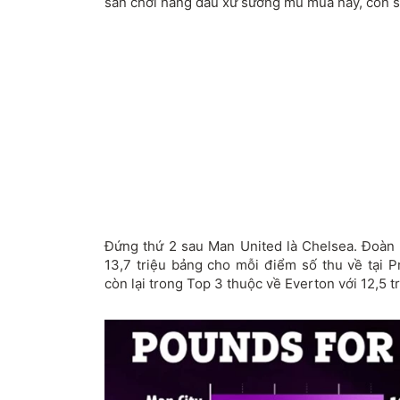
sân chơi hàng đầu xứ sương mù mùa này, con s
Đứng thứ 2 sau Man United là Chelsea. Đoàn
13,7 triệu bảng cho mỗi điểm số thu về tại P
còn lại trong Top 3 thuộc về Everton với 12,5 t