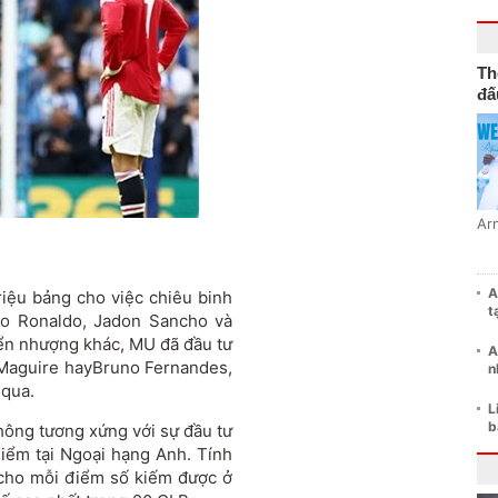
Th
đấ
Ar
A
triệu bảng cho việc chiêu binh
t
no Ronaldo, Jadon Sancho và
ển nhượng khác, MU đã đầu tư
A
 Maguire hayBruno Fernandes,
n
 qua.
L
b
không tương xứng với sự đầu tư
điểm tại Ngoại hạng Anh. Tính
g cho mỗi điểm số kiếm được ở