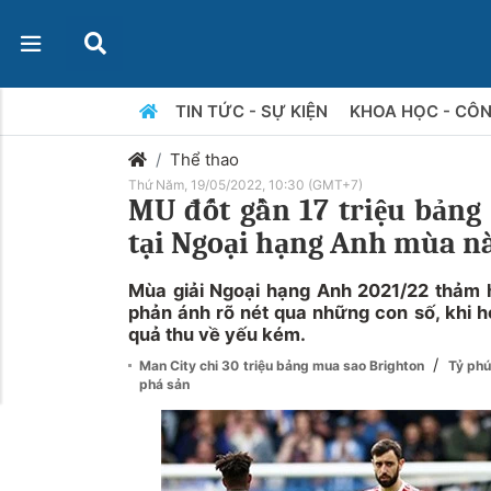
TIN TỨC - SỰ KIỆN
KHOA HỌC - CÔ
Thể thao
Thứ Năm, 19/05/2022, 10:30 (GMT+7)
MU đốt gần 17 triệu bảng
tại Ngoại hạng Anh mùa n
Mùa giải Ngoại hạng Anh 2021/22 thảm 
phản ánh rõ nét qua những con số, khi h
quả thu về yếu kém.
/
Man City chi 30 triệu bảng mua sao Brighton
Tỷ ph
phá sản