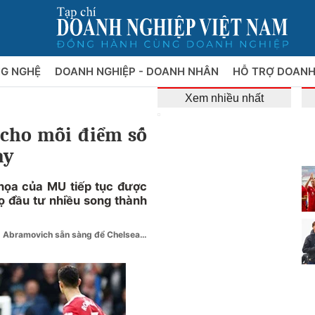
NG NGHỆ
DOANH NGHIỆP - DOANH NHÂN
HỖ TRỢ DOANH
Xem nhiều nhất
 cho mỗi điểm số
ày
họa của MU tiếp tục được
ọ đầu tư nhiều song thành
ú Abramovich sẵn sàng để Chelsea…