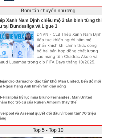
Bom tấn chuyển nhượng
ép Xanh Nam Định chiêu mộ 2 tân binh từng thi
u tại Bundesliga và Ligue 1
DNVN - CLB Thép Xanh Nam Định
tiếp tục khiến người hâm mộ
phấn khích khi chính thức công
bố hai bản hợp đồng chất lượng
cao mang tên Chadrac Akolo và
naud Lusamba trong dịp FIFA Days tháng 10/2025.
lejandro Garnacho 'đào tẩu' khỏi Man United, bến đỗ mới
ại Ngoại hạng Anh khiến fan dậy sóng
l-Hilal phá kỷ lục mua Bruno Fernandes, Man United
hắm học trò cũ của Ruben Amorim thay thế
iverpool và Arsenal quyết đối đầu vì ‘bom tấn’ 70 triệu
ảng
Top 5 - Top 10