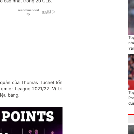
ố cao nhất trong 20 CLB.
To
nhấ
Ya
 quân của Thomas Tuchel tốn
remier League 2021/22. Vị trí
To
riệu bảng.
Pr
đứ