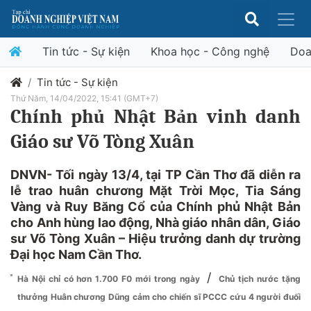
Tin tức - Sự kiện
Khoa học - Công nghệ
Doa
Tin tức - Sự kiện
Thứ Năm, 14/04/2022, 15:41 (GMT+7)
Chính phủ Nhật Bản vinh danh
Giáo sư Võ Tòng Xuân
DNVN- Tối ngày 13/4, tại TP Cần Thơ đã diễn ra
lễ trao huân chương Mặt Trời Mọc, Tia Sáng
Vàng và Ruy Băng Cổ của Chính phủ Nhật Bản
cho Anh hùng lao động, Nhà giáo nhân dân, Giáo
sư Võ Tòng Xuân – Hiệu trưởng danh dự trường
Đại học Nam Cần Thơ.
/
Hà Nội chỉ có hơn 1.700 F0 mới trong ngày
Chủ tịch nước tặng
thưởng Huân chương Dũng cảm cho chiến sĩ PCCC cứu 4 người đuối