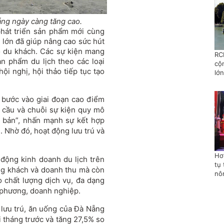
ng ngày càng tăng cao.
 phát triển sản phẩm mới cùng
ô lớn đã giúp nâng cao sức hút
o du khách. Các sự kiện mang
RC
n phẩm du lịch theo các loại
cộ
hội nghị, hội thảo tiếp tục tạo
lớn
g bước vào giai đoạn cao điểm
 cầu và chuỗi sự kiện quy mô
 bản”, nhấn mạnh sự kết hợp
h. Nhờ đó, hoạt động lưu trú và
Hơ
động kinh doanh du lịch trên
tụ 
ợng khách và doanh thu mà còn
nô
 chất lượng dịch vụ, đa dạng
 phương, doanh nghiệp.
 lưu trú, ăn uống của Đà Nẵng
i tháng trước và tăng 27,5% so