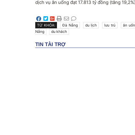
dịch vụ ăn uống đạt 17.813 tỷ đồng (tăng 19,2%)
TỪ KHÓA:
Đà Nẵng
du lịch
lưu trú
ăn uố
Nẵng
du khách