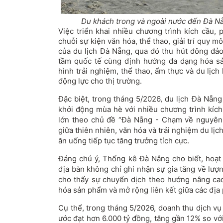
Du khách trong và ngoài nước đến Đà Nẵ
Việc triển khai nhiều chương trình kích cầu,
chuỗi sự kiện văn hóa, thể thao, giải trí quy m
của du lịch Đà Nẵng, qua đó thu hút đông đả
tầm quốc tế cùng định hướng đa dạng hóa sả
hình trải nghiệm, thể thao, ẩm thực và du lịch 
động lực cho thị trường.
Đặc biệt, trong tháng 5/2026, du lịch Đà Nẵn
khởi động mùa hè với nhiều chương trình kích
lớn theo chủ đề “Đà Nẵng - Chạm về nguyên
giữa thiên nhiên, văn hóa và trải nghiệm du lịc
ăn uống tiếp tục tăng trưởng tích cực.
Đáng chú ý, Thống kê Đà Nẵng cho biết, hoạt 
địa bàn không chỉ ghi nhận sự gia tăng về lư
cho thấy sự chuyển dịch theo hướng nâng cao
hóa sản phẩm và mở rộng liên kết giữa các địa
Cụ thể, trong tháng 5/2026, doanh thu dịch vụ
ước đạt hơn 6.000 tỷ đồng, tăng gần 12% so vớ