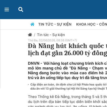
TIN TỨC - SỰ KIỆN
KHOA HỌC - CÔ
Tin tức - Sự kiện
Thứ Ba, 02/06/2026, 08:36 (GMT+7)
Đà Nẵng hút khách quốc 
lịch đạt gần 26.000 tỷ đồng
DNVN - Với hàng loạt chương trình kích 
mô lớn mang chủ đề “Đà Nẵng - Chạm về
Nẵng đang bước vào mùa cao điểm hè 20
trú và ăn uống tiếp tục duy trì đà tăng tr
Cấp điện an toàn, ổn định cho Lễ hội Pháo hoa quốc t
dấu ấn với 13 giải thưởng tại Hội thi Sáng tạo kỹ thuật
Theo Thống kê Đà Nẵng, trong tháng 5 và 5 t
du lịch trên địa bàn tiếp tục diễn biến khởi sắ
các ngành dịch vụ lưu trú, ăn uống, lữ hành và