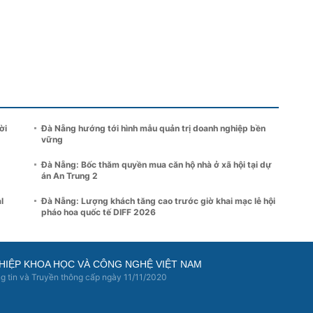
ời
Đà Nẵng hướng tới hình mẫu quản trị doanh nghiệp bền
vững
Đà Nẵng: Bốc thăm quyền mua căn hộ nhà ở xã hội tại dự
án An Trung 2
l
Đà Nẵng: Lượng khách tăng cao trước giờ khai mạc lễ hội
pháo hoa quốc tế DIFF 2026
HIỆP KHOA HỌC VÀ CÔNG NGHỆ VIỆT NAM
 tin và Truyền thông cấp ngày 11/11/2020