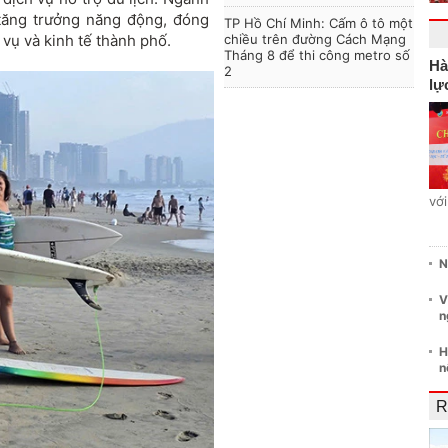
 tăng trưởng năng động, đóng
TP Hồ Chí Minh: Cấm ô tô một
 vụ và kinh tế thành phố.
chiều trên đường Cách Mạng
Tháng 8 để thi công metro số
Hà
2
lự
vớ
N
V
n
H
n
R