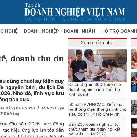
NG NGHỆ
DOANH NGHIỆP - DOANH NHÂN
HỖ TRỢ DOANH
Xem nhiều nhất
tế, doanh thu du
cầu cùng chuỗi sự kiện quy
Đề xuất giảm 30% thuế cho
 nguyên bản”, du lịch Đà
doanh nghiệp siêu nhỏ, hộ
26. Nhờ đó, lĩnh vực lưu
kinh doanh
ưởng tích cực.
50 năm EVNHCMC: Kiến tạo
/
ế Đà Nẵng DIFF 2026
EVNCPC ghi
hệ thống điện thông minh cho
 TP Đà Nẵng
siêu đô thị TP Hồ Chí Minh
háng đầu năm 2026, hoạt động
Gần 200 doanh nghiệp, tổ
chức tham gia Ngày hội kết
c, tạo hiệu ứng lực lan tỏa đến
nối Việt - Hàn 2026
 dịch vụ hỗ trợ du lịch. Ngành