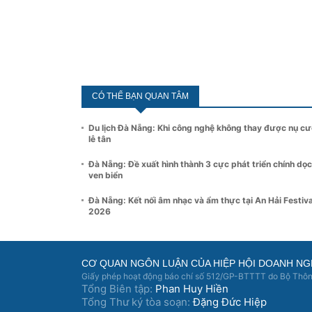
CÓ THỂ BẠN QUAN TÂM
Du lịch Đà Nẵng: Khi công nghệ không thay được nụ cư
lễ tân
Đà Nẵng: Đề xuất hình thành 3 cực phát triển chính dọc
ven biển
Đà Nẵng: Kết nối âm nhạc và ẩm thực tại An Hải Festiva
2026
CƠ QUAN NGÔN LUẬN CỦA HIỆP HỘI DOANH NG
Giấy phép hoạt động báo chí số 512/GP-BTTTT do Bộ Thông
Tổng Biên tập:
Phan Huy Hiền
Tổng Thư ký tòa soạn:
Đặng Đức Hiệp