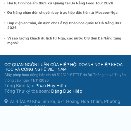
Hội tụ tinh hoa ẩm thực xứ Quảng tại Đà Nẵng Food Tour 2026
Đà Nẵng chào đón chuyến bay trực tiếp đầu tiên từ Moscow Nga
Cấp điện an toàn, ổn định cho Lễ hội Pháo hoa quốc tế Đà Nẵng DIFF
2026
Vì sao lượng khách du lịch từ Nga, các nước CIS đến Đà Nẵng tăng
mạnh?
CƠ QUAN NGÔN LUẬN CỦA HIỆP HỘI DOANH NGHIỆP KHOA
HỌC VÀ CÔNG NGHỆ VIỆT NAM
Giấy phép hoạt động báo chí số 512/GP-BTTTT do Bộ Thông tin và Truyền
thông cấp ngày 11/11/2020
Tổng Biên tập:
Phan Huy Hiền
Tổng Thư ký tòa soạn:
Đặng Đức Hiệp
A1.4 (A5A) Khu liền kề, 671 Hoàng Hoa Thám, Phường
Ngọc Hà, TP Hà Nội.
banbientap@doanhnghiepvn.vn
0983. 348678 -
Hotline tòa soạn: