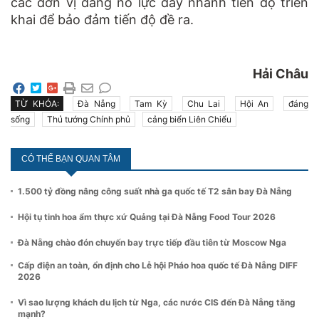
các đơn vị đang nỗ lực đẩy nhanh tiến độ triển
khai để bảo đảm tiến độ đề ra.
Hải Châu
TỪ KHÓA:
Đà Nẵng
Tam Kỳ
Chu Lai
Hội An
đáng
sống
Thủ tướng Chính phủ
cảng biển Liên Chiểu
CÓ THỂ BẠN QUAN TÂM
1.500 tỷ đồng nâng công suất nhà ga quốc tế T2 sân bay Đà Nẵng
Hội tụ tinh hoa ẩm thực xứ Quảng tại Đà Nẵng Food Tour 2026
Đà Nẵng chào đón chuyến bay trực tiếp đầu tiên từ Moscow Nga
Cấp điện an toàn, ổn định cho Lễ hội Pháo hoa quốc tế Đà Nẵng DIFF
2026
Vì sao lượng khách du lịch từ Nga, các nước CIS đến Đà Nẵng tăng
mạnh?