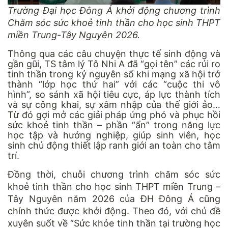
Trường Đại học Đông Á khởi động chương trình
Chăm sóc sức khoẻ tinh thần cho học sinh THPT
miền Trung-Tây Nguyên 2026.
Thông qua các câu chuyện thực tế sinh động và
gần gũi, TS tâm lý Tô Nhi A đã “gọi tên” các rủi ro
tinh thần trong kỷ nguyên số khi mạng xã hội trở
thành “lớp học thứ hai” với các “cuộc thi vô
hình”, so sánh xã hội tiêu cực, áp lực thành tích
và sự công khai, sự xâm nhập của thế giới ảo…
Từ đó gợi mở các giải pháp ứng phó và phục hồi
sức khoẻ tinh thần – phần “ẩn” trong năng lực
học tập và hướng nghiệp, giúp sinh viên, học
sinh chủ động thiết lập ranh giới an toàn cho tâm
trí.
Đồng thời, chuỗi chương trình chăm sóc sức
khoẻ tinh thần cho học sinh THPT miền Trung –
Tây Nguyên năm 2026 của ĐH Đông Á cũng
chính thức được khởi động. Theo đó, với chủ đề
xuyên suốt về “Sức khỏe tinh thần tại trường học