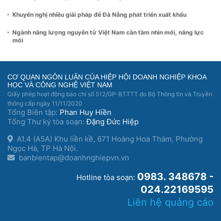
Khuyến nghị nhiều giải pháp để Đà Nẵng phát triển xuất khẩu
Ngành năng lượng nguyên tử Việt Nam cần tầm nhìn mới, năng lực
mới
CƠ QUAN NGÔN LUẬN CỦA HIỆP HỘI DOANH NGHIỆP KHOA
HỌC VÀ CÔNG NGHỆ VIỆT NAM
Giấy phép hoạt động báo chí số 512/GP-BTTTT do Bộ Thông tin và Truyền
thông cấp ngày 11/11/2020
Tổng Biên tập:
Phan Huy Hiền
Tổng Thư ký tòa soạn:
Đặng Đức Hiệp
A1.4 (A5A) Khu liền kề, 671 Hoàng Hoa Thám, Phường
Ngọc Hà, TP Hà Nội.
banbientap@doanhnghiepvn.vn
0983. 348678 -
Hotline tòa soạn:
024.22169595
Liên hệ quảng cáo