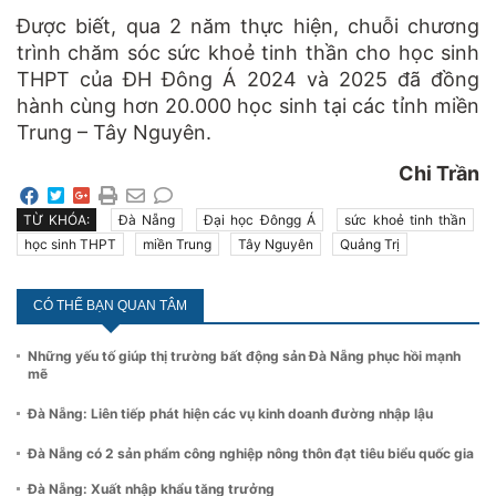
Được biết, qua 2 năm thực hiện, chuỗi chương
trình chăm sóc sức khoẻ tinh thần cho học sinh
THPT của ĐH Đông Á 2024 và 2025 đã đồng
hành cùng hơn 20.000 học sinh tại các tỉnh miền
Trung – Tây Nguyên.
Chi Trần
TỪ KHÓA:
Đà Nẵng
Đại học Đôngg Á
sức khoẻ tinh thần
học sinh THPT
miền Trung
Tây Nguyên
Quảng Trị
CÓ THỂ BẠN QUAN TÂM
Những yếu tố giúp thị trường bất động sản Đà Nẵng phục hồi mạnh
mẽ
Đà Nẵng: Liên tiếp phát hiện các vụ kinh doanh đường nhập lậu
Đà Nẵng có 2 sản phẩm công nghiệp nông thôn đạt tiêu biểu quốc gia
Đà Nẵng: Xuất nhập khẩu tăng trưởng