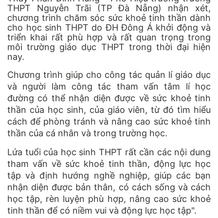
THPT Nguyễn Trãi (TP Đà Nẵng) nhận xét,
chương trình chăm sóc sức khoẻ tinh thần dành
cho học sinh THPT do ĐH Đông Á khởi động và
triển khai rất phù hợp và rất quan trọng trong
môi trường giáo dục THPT trong thời đại hiện
nay.
Chương trình giúp cho công tác quản lí giáo dục
và người làm công tác tham vấn tâm lí học
đường có thể nhận diện được về sức khoẻ tinh
thần của học sinh, của giáo viên, từ đó tìm hiểu
cách để phòng tránh và nâng cao sức khoẻ tinh
thần của cá nhân và trong trường học.
Lứa tuổi của học sinh THPT rất cần các nội dung
tham vấn về sức khoẻ tinh thần, động lực học
tập và định hướng nghề nghiệp, giúp các bạn
nhận diện được bản thân, có cách sống và cách
học tập, rèn luyện phù hợp, nâng cao sức khoẻ
tinh thần để có niềm vui và động lực học tập".