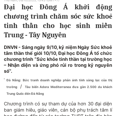
Thứ Năm, 09/10/2025, 15:43 (GMT+7)
Đại học Đông Á khởi động
chương trình chăm sóc sức khoẻ
tinh thần cho học sinh miền
Trung - Tây Nguyên
DNVN - Sáng ngày 9/10, kỷ niệm Ngày Sức khoẻ
tâm thần thế giới 10/10, Đại học Đông Á tổ chức
chương trình “Sức khỏe tinh thần tại trường học
– Nhận diện và ứng phó rủi ro trong kỷ nguyên
số”.
Đà Nẵng: Bức tranh doanh nghiệp phản ánh tính sàng lọc của thị
/
trường
Tàu biển Adora Mediterranea đưa gần 2.500 du khách
Trung Quốc đến Đà Nẵng
Chương trình có sự tham dự của hơn 30 đại diện
ban giám hiêu, giáo viên, cán bộ phụ trách tâm lí