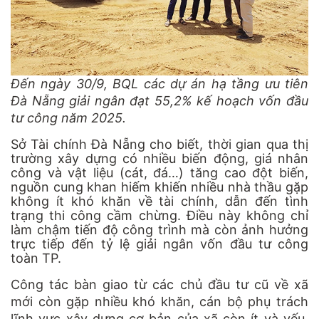
Đến ngày 30/9, BQL các dự án hạ tầng ưu tiên
Đà Nẵng giải ngân đạt 55,2% kế hoạch vốn đầu
tư công năm 2025.
Sở Tài chính Đà Nẵng cho biết, thời gian qua thị
trường xây dựng có nhiều biến động, giá nhân
công và vật liệu (cát, đá…) tăng cao đột biến,
nguồn cung khan hiếm khiến nhiều nhà thầu gặp
không ít khó khăn về tài chính, dẫn đến tình
trạng thi công cầm chừng. Điều này không chỉ
làm chậm tiến độ công trình mà còn ảnh hưởng
trực tiếp đến tỷ lệ giải ngân vốn đầu tư công
toàn TP.
Công tác bàn giao từ các chủ đầu tư cũ về xã
mới còn gặp nhiều khó khăn, cán bộ phụ trách
lĩnh vực xây dựng cơ bản của xã còn ít và yếu,