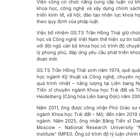
Viện cũng có chức năng cung cấp luận cứ kh
khoa học, công nghệ và xây dựng chính sách
triển kinh tế, xã hội; đào tạo nhân lực khoa 
theo quy định của pháp luật.
Việc bổ nhiệm GS.TS Trần Hồng Thái giữ chứ
học và Công nghệ Việt Nam thể hiện sự tin tư
với đội ngũ cán bộ khoa học có trình độ chuy
lý phong phú, đáp ứng yêu cầu phát triển kho
đoạn mới.
GS.TS Trần Hồng Thái sinh năm 1974, quê quán
học ngành Kỹ thuật và Công nghệ, chuyên n
quá trình nhiệt – năng lượng tại Liên bang 
Tiến sĩ chuyên ngành Khoa học Trái đất và T
Heidelberg (Cộng hòa Liên bang Đức) năm 200
Năm 2011, ông được công nhận Phó Giáo sư n
ngành Khoa học Trái đất – Mỏ; đến năm 2019
ngành. Năm 2025, ông nhận Bằng Tiến sĩ Dan
Moscow – National Research University 
Institute” (MPEI). Ông có trình độ lý luận chính 