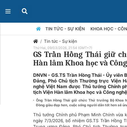
TIN TỨC - SỰ KIỆN
KHOA HỌC - CÔ
Tin tức - Sự kiện
Thứ Hai, 09/03/2026, 21:54 (GMT+7)
GS Trần Hồng Thái giữ ch
Hàn lâm Khoa học và Công
DNVN - GS.TS Trần Hồng Thái - Ủy viên 
Đảng, Phó Chủ tịch Thường trực Viện 
nghệ Việt Nam được Thủ tướng Chính p
tịch Viện Hàn lâm Khoa học và Công nghệ
Ông Trần Hồng Thái giữ chức Thứ trưởng Bộ Khoa 
Đồng giàu đẹp hơn, cuộc sống người dân tốt hơn sẽ ủng
Thủ tướng Chính phủ Phạm Minh Chính vừa k
ngày 7/3/2026, bổ nhiệm GS.TS Trần Hồng T
Trung ương Đảng, Phó Chủ tịch Thường trự