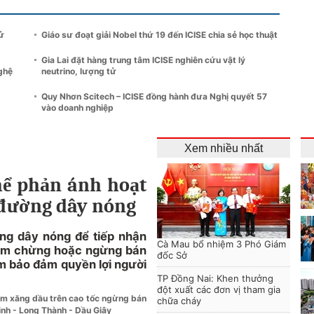
tử
Giáo sư đoạt giải Nobel thứ 19 đến ICISE chia sẻ học thuật
Gia Lai đặt hàng trung tâm ICISE nghiên cứu vật lý
nghệ
neutrino, lượng tử
Quy Nhơn Scitech – ICISE đồng hành đưa Nghị quyết 57
vào doanh nghiệp
Xem nhiều nhất
hể phản ánh hoạt
 đường dây nóng
ng dây nóng để tiếp nhận
Cà Mau bổ nhiệm 3 Phó Giám
cầm chừng hoặc ngừng bán
đốc Sở
m bảo đảm quyền lợi người
TP Đồng Nai: Khen thưởng
đột xuất các đơn vị tham gia
rạm xăng dầu trên cao tốc ngừng bán
chữa cháy
inh - Long Thành - Dầu Giây