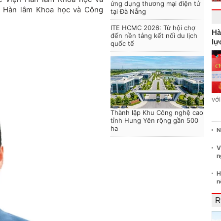
ứng dụng thương mại điện tử
n Hàn lâm Khoa học và Công
tại Đà Nẵng
ITE HCMC 2026: Từ hội chợ
Hà
đến nền tảng kết nối du lịch
lự
quốc tế
vớ
Thành lập Khu Công nghệ cao
tỉnh Hưng Yên rộng gần 500
ha
N
V
n
H
n
R