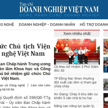
NG NGHỆ
DOANH NGHIỆP - DOANH NHÂN
HỖ TRỢ DOANH
Xem nhiều nhất
ức Chủ tịch Viện
 nghệ Việt Nam
Ban Chấp hành Trung ương
Cà Mau bổ nhiệm 3 Phó Giám
Hàn lâm Khoa học và Công
đốc Sở
hủ bổ nhiệm giữ chức Chủ
 Việt Nam.
TP Đồng Nai: Khen thưởng
đột xuất các đơn vị tham gia
/
học và Công nghệ
Làm cho Lâm
chữa cháy
 hộ tối đa
An Giang: Cháy ở khu dân cư
ý Quyết định số 399/QĐ-TTg
khiến 5 căn nhà bị hư hại
hái - Ủy viên Ban Chấp hành
Nâng cao năng lực quản lý,
c Viện Hàn lâm Khoa học và