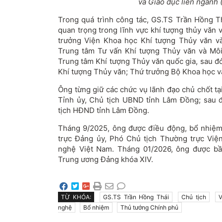
và Giáo dục liên ngành (
Trong quá trình công tác, GS.TS Trần Hồng Th
quan trọng trong lĩnh vực khí tượng thủy văn 
trưởng Viện Khoa học Khí tượng Thủy văn v
Trung tâm Tư vấn Khí tượng Thủy văn và Mô
Trung tâm Khí tượng Thủy văn quốc gia, sau đ
Khí tượng Thủy văn; Thứ trưởng Bộ Khoa học 
Ông từng giữ các chức vụ lãnh đạo chủ chốt tạ
Tỉnh ủy, Chủ tịch UBND tỉnh Lâm Đồng; sau đ
tịch HĐND tỉnh Lâm Đồng.
Tháng 9/2025, ông được điều động, bổ nhiệm
trực Đảng ủy, Phó Chủ tịch Thường trực Vi
nghệ Việt Nam. Tháng 01/2026, ông được bầ
Trung ương Đảng khóa XIV.
TỪ KHÓA:
GS.TS Trần Hồng Thái
Chủ tịch
V
nghệ
Bổ nhiệm
Thủ tướng Chính phủ