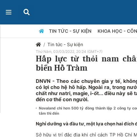
TIN TỨC - SỰ KIỆN
KHOA HỌC - CÔ
Tin tức - Sự kiện
Thứ Năm, 03/03/2022, 20:24 (GMT+7)
Hấp lực từ thỏi nam ch
biển Hồ Tràm
DNVN - Theo các chuyên gia y tế, không 
có lợi cho hệ hô hấp. Ngoài ra, trong n
chất như natri, magie, i-ốt... điều này sẽ 
đến cơ thể con người.
Novaland chi hơn 500 tỷ đồng thành lập 2 công ty c
tâm thì đến
Nghỉ dưỡng và đầu tư, một lựa chọn hai đích 
Sở hữu vị trí đắc địa khi chỉ cách TP Hồ Chí 