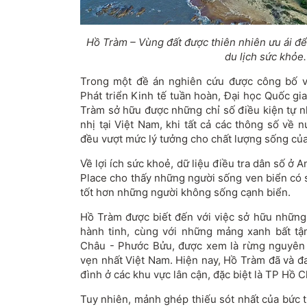
Hồ Tràm – Vùng đất được thiên nhiên ưu ái đ
du lịch sức khỏe.
Trong một đề án nghiên cứu được công bố v
Phát triển Kinh tế tuần hoàn, Đại học Quốc gi
Tràm sở hữu được những chỉ số điều kiện tự nh
nhị tại Việt Nam, khi tất cả các thông số về 
đều vượt mức lý tưởng cho chất lượng sống của
Về lợi ích sức khoẻ, dữ liệu điều tra dân số ở 
Place cho thấy những người sống ven biển có s
tốt hơn những người không sống cạnh biển.
Hồ Tràm được biết đến với việc sở hữu những
hành tinh, cùng với những mảng xanh bất tậ
Châu - Phước Bửu, được xem là rừng nguyên 
vẹn nhất Việt Nam. Hiện nay, Hồ Tràm đã và đ
đình ở các khu vực lân cận, đặc biệt là TP Hồ C
Tuy nhiên, mảnh ghép thiếu sót nhất của bức t