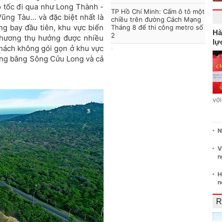
ao tốc đi qua như Long Thành -
TP Hồ Chí Minh: Cấm ô tô một
Vũng Tàu… và đặc biệt nhất là
chiều trên đường Cách Mạng
g bay đầu tiên, khu vực biển
Tháng 8 để thi công metro số
Hà
2
phương thụ hưởng được nhiều
lự
 khách không gói gọn ở khu vực
ồng bằng Sông Cửu Long và cả
vớ
N
V
n
H
n
R