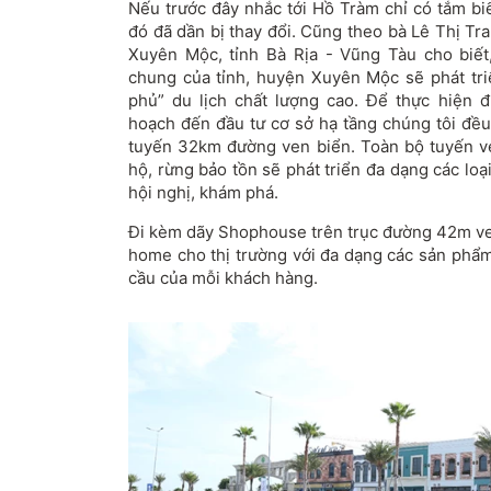
Nếu trước đây nhắc tới Hồ Tràm chỉ có tắm biể
đó đã dần bị thay đổi. Cũng theo bà Lê Thị T
Xuyên Mộc, tỉnh Bà Rịa - Vũng Tàu cho biết
chung của tỉnh, huyện Xuyên Mộc sẽ phát tri
phủ” du lịch chất lượng cao. Để thực hiện 
hoạch đến đầu tư cơ sở hạ tầng chúng tôi đều
tuyến 32km đường ven biển. Toàn bộ tuyến v
hộ, rừng bảo tồn sẽ phát triển đa dạng các loạ
hội nghị, khám phá.
Đi kèm dãy Shophouse trên trục đường 42m ven
home cho thị trường với đa dạng các sản phẩm
cầu của mỗi khách hàng.