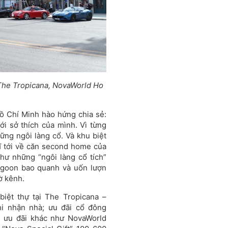
The Tropicana, NovaWorld Ho
ồ Chí Minh hào hứng chia sẻ:
ới sở thích của mình. Vì từng
ững ngôi làng cổ. Và khu biệt
ĩ tới về căn second home của
hư những “ngôi làng cổ tích”
agoon bao quanh và uốn lượn
ờ kênh.
iệt thự tại The Tropicana –
i nhận nhà; ưu đãi cổ đông
u ưu đãi khác như NovaWorld