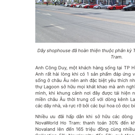
Dãy shophouse đã hoàn thiện thuộc phân kỳ 
Tram.
Anh Công Duy, một khách hàng sống tại TP H
Anh rất hài lòng khi có 1 sản phẩm đáp ứng v
sống ở châu Âu nên anh đặc biệt yêu thích nh
thự Lagoon sở hữu mọi khát khao mà anh ngh
mình, khi khung cảnh nơi đây được tái hiện n
miền châu Âu thời trung cổ với dòng kênh L
các dãy nhà, và rực rỡ bởi các bụi hoa cỏ dọc b
Nhiều ưu đãi hấp dẫn khi sở hữu các dòng b
NovaWorld Ho Tram: thanh toán 30% đến kh
Novaland lên đến 165 triệu đồng cùng nhiề