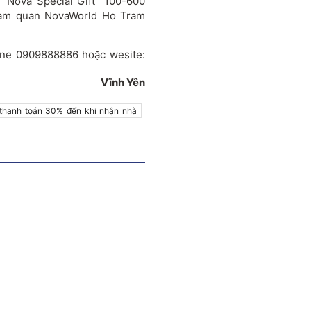
 “Nova Special Gift” 100-600
tham quan NovaWorld Ho Tram
line 0909888886 hoặc wesite:
Vĩnh Yên
thanh toán 30% đến khi nhận nhà