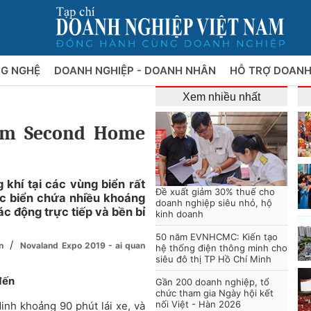
NG NGHỆ
DOANH NGHIỆP - DOANH NHÂN
HỖ TRỢ DOANH
Xem nhiều nhất
âm Second Home
khí tại các vùng biển rất
Đề xuất giảm 30% thuế cho
ước biển chứa nhiều khoáng
doanh nghiệp siêu nhỏ, hộ
tác động trực tiếp và bền bỉ
kinh doanh
50 năm EVNHCMC: Kiến tạo
/
on
Novaland Expo 2019 - ai quan
hệ thống điện thông minh cho
siêu đô thị TP Hồ Chí Minh
đến
Gần 200 doanh nghiệp, tổ
chức tham gia Ngày hội kết
nối Việt - Hàn 2026
Minh khoảng 90 phút lái xe, và