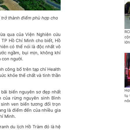
ể trở thành điểm phù hợp cho
RC
ừa qua của Viện Nghiên cứu
cộ
a TP Hồ Chí Minh cho biết, Hồ
lớn
iên có thể nói là độc nhất vô
nước ngầm, bụi mịn, không khí
 con người.
Anh công bố trên tạp chí Health
ức khỏe thể chất và tinh thần
Hơ
 bãi biển nguyên sơ đẹp nhất
tụ 
n của rừng nguyên sinh Bình
nô
sinh ven biển tương đối trọn
ang là điểm đến của nhiều gia
hí Minh.
ranh du lịch Hồ Tràm đó là hệ