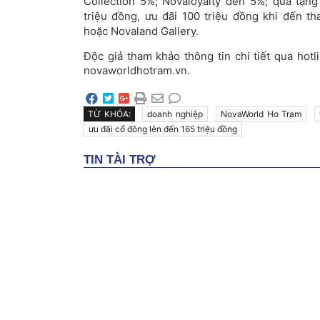
Collection 5%; Novaloyalty đến 5%; quà tặng
triệu đồng, ưu đãi 100 triệu đồng khi đến 
hoặc Novaland Gallery.
Độc giả tham khảo thông tin chi tiết qua hot
novaworldhotram.vn.
TỪ KHÓA:
doanh nghiệp
NovaWorld Ho Tram
ưu đãi cổ đông lên đến 165 triệu đồng