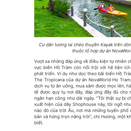
Cư dân tương lai chèo thuyền Kayak trên dò
thuộc tổ hợp dự án NovaWor
Vượt xa những đáp ứng về điều kiện tự nhiên 
vực biển Hồ Tràm còn nổi trội với hệ tiện íc
phát triển. Ví dụ như dọc theo bãi biển Hồ Tr
The Tropicana của dự án NovaWorld Ho Tram,
dịch vụ từ ăn uống, mua sắm được mọc lên, hà
tế được quy tụ nơi đây, đáp ứng đầy đủ cho 
ngắn hạn cũng như dài ngày. “Tôi thật sự bị 
xuất hiện của dãy Shophouse này, tôi ngỡ n
nào đó của trời Âu, nơi mà những tuyến phố
bản và hứng trọn nắng trời”, chị Hương, một 
biết.