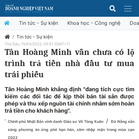
Tin tức - Sự kiện
Khoa học - Công nghệ
Doa
Tin tức - Sự kiện
Thứ Sáu, 15/04/2022, 06:57 (GMT+7)
Tân Hoàng Minh vẫn chưa có lộ
trình trả tiền nhà đầu tư mua
trái phiếu
Tân Hoàng Minh khẳng định "đang tích cực tìm
kiếm các đối tác để kịp thời bán tài sản được
phép và thu xếp nguồn tài chính nhằm sớm hoàn
trả tiền cho khách hàng".
/
Chính phủ Nhật Bản vinh danh Giáo sư Võ Tòng Xuân
Đà Nẵng sẵn
sàng phương án ứng phó hạn hán, xâm nhập mặn trong mùa cạn
2022