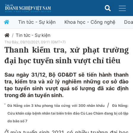
Tin tức - Sự kiện
Khoa học - Công nghệ
Doa
Tin tức - Sự kiện
Thứ Bảy, 09/10/2021, 09:11 (GMT+7)
Thanh kiểm tra, xử phạt trường
đại học tuyển sinh vượt chỉ tiêu
Sau ngày 31/12, Bộ GD&ĐT sẽ tiến hành thanh
tra, kiểm tra và xử lý nghiêm những cơ sở đào
tạo tuyển sinh vượt quá số lượng đã xác định
trong đề án tuyển sinh.
/
Đà Nẵng còn 3 khu phong tỏa cứng với 300 nhân khẩu
Đà Nẵng:
Cứu khẩn cấp bệnh nhân tai biến trên đảo Cù Lao Chàm đang bị cô lập
do bão số 7
Ở mùa tuyển sinh 2021, có nhiều trường đại học