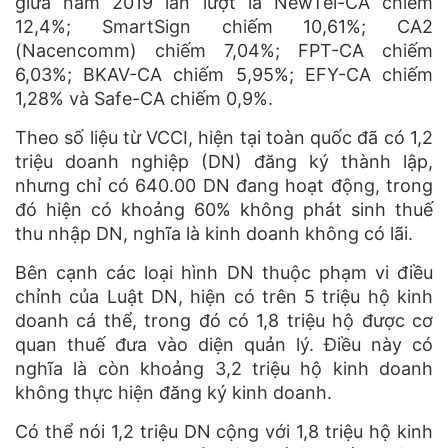
giữa năm 2019 lần lượt là NewTel-CA chiếm
12,4%; SmartSign chiếm 10,61%; CA2
(Nacencomm) chiếm 7,04%; FPT-CA chiếm
6,03%; BKAV-CA chiếm 5,95%; EFY-CA chiếm
1,28% và Safe-CA chiếm 0,9%.
Theo số liệu từ VCCI, hiện tại toàn quốc đã có 1,2
triệu doanh nghiệp (DN) đăng ký thành lập,
nhưng chỉ có 640.00 DN đang hoạt động, trong
đó hiện có khoảng 60% không phát sinh thuế
thu nhập DN, nghĩa là kinh doanh không có lãi.
Bên cạnh các loại hình DN thuộc phạm vi điều
chỉnh của Luật DN, hiện có trên 5 triệu hộ kinh
doanh cá thể, trong đó có 1,8 triệu hộ được cơ
quan thuế đưa vào diện quản lý. Điều này có
nghĩa là còn khoảng 3,2 triệu hộ kinh doanh
không thực hiện đăng ký kinh doanh.
Có thể nói 1,2 triệu DN cộng với 1,8 triệu hộ kinh