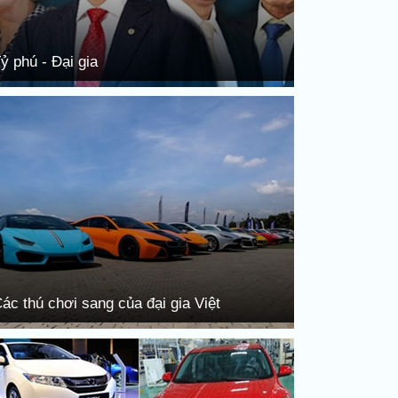
ỷ phú - Đại gia
ác thú chơi sang của đại gia Việt