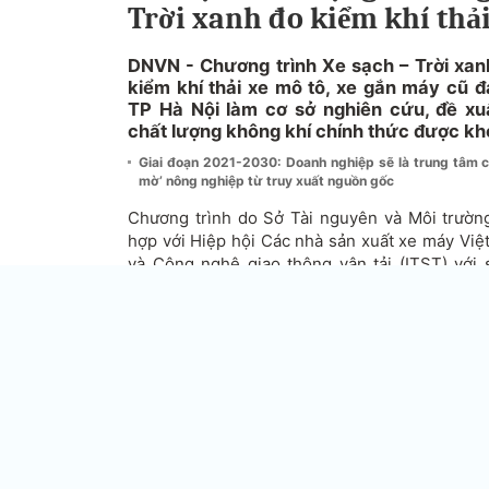
Trời xanh đo kiểm khí thả
DNVN - Chương trình Xe sạch – Trời xanh
kiểm khí thải xe mô tô, xe gắn máy cũ đ
TP Hà Nội làm cơ sở nghiên cứu, đề xuấ
chất lượng không khí chính thức được kh
Giai đoạn 2021-2030: Doanh nghiệp sẽ là trung tâm 
mờ’ nông nghiệp từ truy xuất nguồn gốc
Chương trình do Sở Tài nguyên và Môi trườn
hợp với Hiệp hội Các nhà sản xuất xe máy Vi
và Công nghệ giao thông vận tải (ITST) với
Sống và Học tập vì Môi trường và Cộng đồng 
dự án “Chung tay vì Không khí sạch” do Cơ qu
(USAID) tài trợ.
Ô nhiễm không khí (ONKK) là một trong những
quan tâm nhất hiện nay, trong đó hoạt động gi
gây ONKK chính tại các thành phố lớn. Tại Hà
tô, xe gắn máy chiếm đến 95% về số lượng, 
nhưng lại thải ra tới 94% lượng HC; 87% lư
tổng lượng phát thải của các loại xe cơ giới.