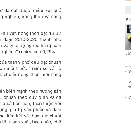
 đã đạt được nhiều kết quả
ng nghiệp, nông thôn và nâng
Vi
 khu vực nông thôn đạt 43,32
iai đoạn 2010-2020, thành phố
n và tỷ lệ hộ nghèo hằng năm
ộ nghèo đa chiều còn 0,29%.
55
 của thành phố đều đạt chuẩn
ôn mới trước 1 năm so với lộ
V
đạt chuẩn nông thôn mới nâng
V
t
yển biến mạnh theo hướng sản
êu chuẩn theo quy định và đa
C
 xuất tiên tiến, thân thiện với
ợng, giá trị sản phẩm và đảm
c, liên kết và tham gia chuỗi
h tế từ sản xuất, bảo quản, chế