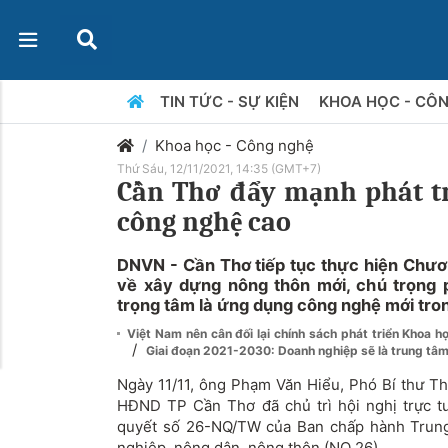
TIN TỨC - SỰ KIỆN
KHOA HỌC - CÔ
Khoa học - Công nghệ
Thứ Sáu, 12/11/2021, 14:35 (GMT+7)
Cần Thơ đẩy mạnh phát t
công nghệ cao
DNVN - Cần Thơ tiếp tục thực hiện Chươn
về xây dựng nông thôn mới, chú trọng p
trọng tâm là ứng dụng công nghệ mới tron
Việt Nam nên cân đối lại chính sách phát triển Khoa 
/
Giai đoạn 2021-2030: Doanh nghiệp sẽ là trung tâm
Ngày 11/11, ông Phạm Văn Hiểu, Phó Bí thư Th
HĐND TP Cần Thơ đã chủ trì hội nghị trực t
quyết số 26-NQ/TW của Ban chấp hành Trun
nghiệp, nông dân, nông thôn (NQ 26).