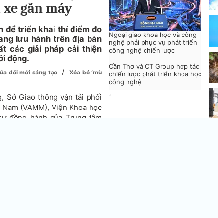
i xe gắn máy
 để triển khai thí điểm đo
Ngoại giao khoa học và công
ang lưu hành trên địa bàn
nghệ phải phục vụ phát triển
t các giải pháp cải thiện
công nghệ chiến lược
ởi động.
Cần Thơ và CT Group hợp tác
/
của đổi mới sáng tạo
Xóa bỏ ‘mù
chiến lược phát triển khoa học
công nghệ
g, Sở Giao thông vận tải phối
ệt Nam (VAMM), Viện Khoa học
 sự đồng hành của Trung tâm
(Live&Learn) trong khuôn khổ
an Phát triển Quốc tế Hoa Kỳ
Vi
 vấn đề môi trường đang được
ao thông vận tải là một nguồn
 Nội và TP Hồ Chí Minh, xe mô
mặc dù chỉ tiêu thụ 56% xăng
ợng CO; 57% lượng NOx trong
55
 Các chất ô nhiễm này gây ảnh