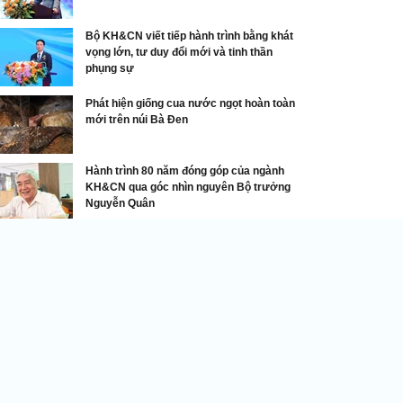
Bộ KH&CN viết tiếp hành trình bằng khát
vọng lớn, tư duy đổi mới và tinh thần
phụng sự
Phát hiện giống cua nước ngọt hoàn toàn
mới trên núi Bà Đen
Hành trình 80 năm đóng góp của ngành
KH&CN qua góc nhìn nguyên Bộ trưởng
Nguyễn Quân
Bí mật thú vị về các mẫu xe VinFast
nFast bán 16.172 ô tô điện trong tháng 1/2026
DNVN - VinFast vừa công bố kết
quả kinh doanh ấn tượng trong
tháng 1/2026 khi bàn giao tổng
cộng 16.172 ô tô điện các loại tới
khách hàng tại Việt Nam, tăng
% so với cùng kỳ năm ngoái.