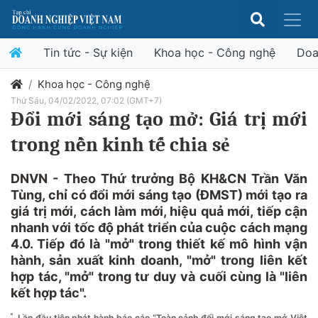
Tin tức - Sự kiện
Khoa học - Công nghệ
Doa
Khoa học - Công nghệ
Thứ Sáu, 04/02/2022, 07:02 (GMT+7)
Đổi mới sáng tạo mở: Giá trị mới
trong nền kinh tế chia sẻ
DNVN - Theo Thứ trưởng Bộ KH&CN Trần Văn
Tùng, chỉ có đổi mới sáng tạo (ĐMST) mới tạo ra
giá trị mới, cách làm mới, hiệu quả mới, tiếp cận
nhanh với tốc độ phát triển của cuộc cách mạng
4.0. Tiếp đó là "mở" trong thiết kế mô hình vận
hành, sản xuất kinh doanh, "mở" trong liên kết
hợp tác, "mở" trong tư duy và cuối cùng là "liên
kết hợp tác".
Lần đầu tiên phát hành báo cáo “Toàn cảnh đổi mới sáng tạo mở Việt