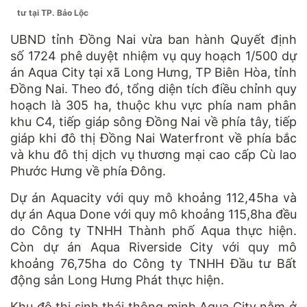
tư tại TP. Bảo Lộc
UBND tỉnh Đồng Nai vừa ban hành Quyết định
số 1724 phê duyệt nhiệm vụ quy hoạch 1/500 dự
án Aqua City tại xã Long Hưng, TP Biên Hòa, tỉnh
Đồng Nai. Theo đó, tổng diện tích điều chỉnh quy
hoạch là 305 ha, thuộc khu vực phía nam phân
khu C4, tiếp giáp sông Đồng Nai về phía tây, tiếp
giáp khi đô thị Đồng Nai Waterfront về phía bắc
và khu đô thị dịch vụ thương mại cao cấp Cù lao
Phước Hưng về phía Đông.
Dự án Aquacity với quy mô khoảng 112,45ha và
dự án Aqua Done với quy mô khoảng 115,8ha đều
do Công ty TNHH Thành phố Aqua thực hiện.
Còn dự án Aqua Riverside City với quy mô
khoảng 76,75ha do Công ty TNHH Đầu tư Bất
động sản Long Hưng Phát thực hiện.
Khu đô thị sinh thái thông minh Aqua City nằm ở