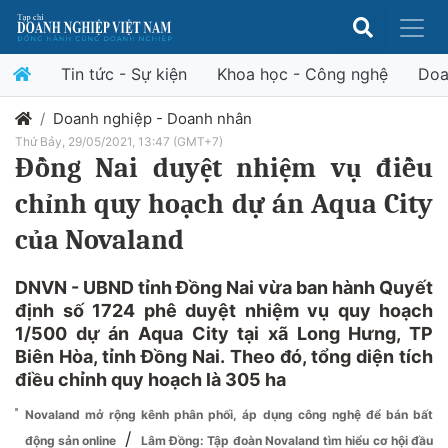
Tin tức - Sự kiện
Khoa học - Công nghệ
Doa
Doanh nghiệp - Doanh nhân
Thứ Bảy, 29/05/2021, 13:47 (GMT+7)
Đồng Nai duyệt nhiệm vụ điều
chỉnh quy hoạch dự án Aqua City
của Novaland
DNVN - UBND tỉnh Đồng Nai vừa ban hành Quyết
định số 1724 phê duyệt nhiệm vụ quy hoạch
1/500 dự án Aqua City tại xã Long Hưng, TP
Biên Hòa, tỉnh Đồng Nai. Theo đó, tổng diện tích
điều chỉnh quy hoạch là 305 ha
Novaland mở rộng kênh phân phối, áp dụng công nghệ để bán bất
/
động sản online
Lâm Đồng: Tập đoàn Novaland tìm hiểu cơ hội đầu