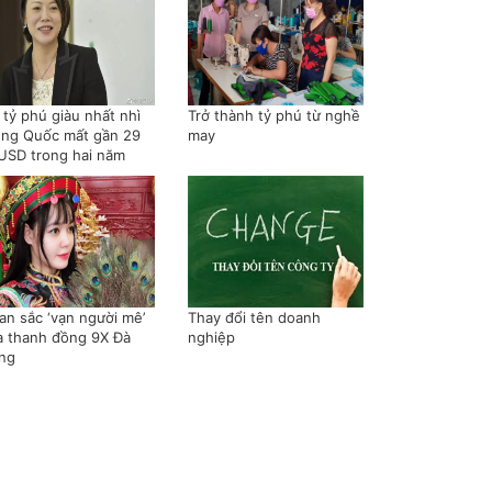
 tỷ phú giàu nhất nhì
Trở thành tỷ phú từ nghề
ung Quốc mất gần 29
may
 USD trong hai năm
an sắc ‘vạn người mê’
Thay đổi tên doanh
a thanh đồng 9X Đà
nghiệp
ng