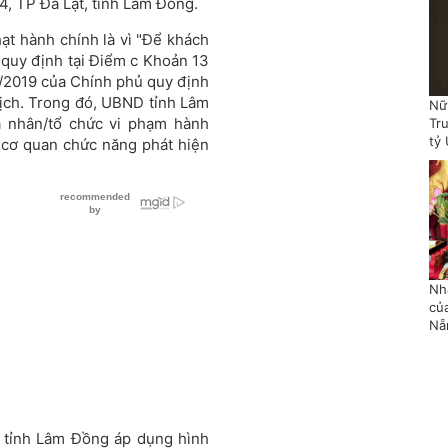
4, TP Đà Lạt, tỉnh Lâm Đồng.
t hành chính là vì "Để khách
o quy định tại Điểm c Khoản 13
/2019 của Chính phủ quy định
lịch. Trong đó, UBND tỉnh Lâm
Nữ
cá nhân/tổ chức vi phạm hành
Tr
tỷ
ỡ cơ quan chức năng phát hiện
Nh
củ
Nẵ
 tỉnh Lâm Đồng áp dụng hình