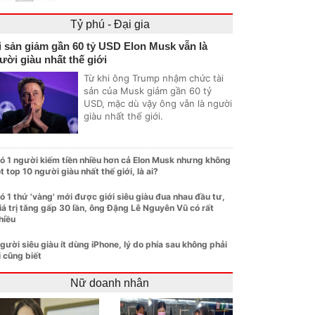
Tỷ phú - Đại gia
i sản giảm gần 60 tỷ USD Elon Musk vẫn là
ười giàu nhất thế giới
Từ khi ông Trump nhậm chức tài
sản của Musk giảm gần 60 tỷ
USD, mặc dù vậy ông vẫn là người
giàu nhất thế giới.
ó 1 người kiếm tiền nhiều hơn cả Elon Musk nhưng không
ọt top 10 người giàu nhất thế giới, là ai?
ó 1 thứ 'vàng' mới được giới siêu giàu đua nhau đầu tư,
iá trị tăng gấp 30 lần, ông Đặng Lê Nguyên Vũ có rất
hiều
gười siêu giàu ít dùng iPhone, lý do phía sau không phải
i cũng biết
Nữ doanh nhân