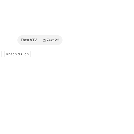
Theo VTV
Copy link
khách du lịch