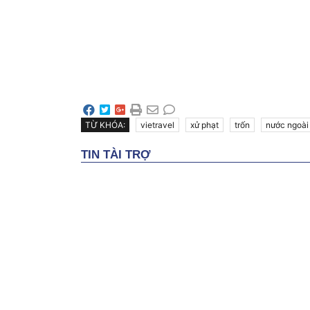
TỪ KHÓA:
vietravel
xử phạt
trốn
nước ngoài