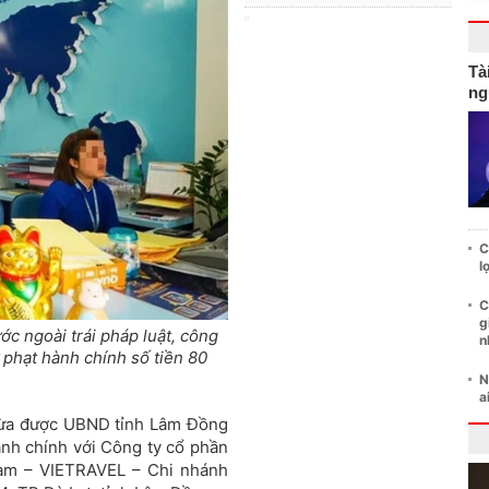
Tà
ng
C
l
C
g
ước ngoài trái pháp luật, công
n
phạt hành chính số tiền 80
N
a
vừa được UBND tỉnh Lâm Đồng
ành chính với Công ty cổ phần
 Nam – VIETRAVEL – Chi nhánh