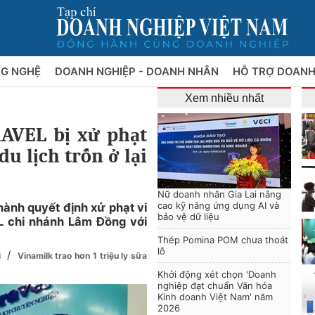
NG NGHỆ
DOANH NGHIỆP - DOANH NHÂN
HỖ TRỢ DOANH
Xem nhiều nhất
AVEL bị xử phạt
du lịch trốn ở lại
Nữ doanh nhân Gia Lai nâng
cao kỹ năng ứng dụng AI và
ành quyết định xử phạt vi
bảo vệ dữ liệu
L chi nhánh Lâm Đồng với
Thép Pomina POM chưa thoát
lỗ
/
i
Vinamilk trao hơn 1 triệu ly sữa
Khởi động xét chọn 'Doanh
nghiệp đạt chuẩn Văn hóa
Kinh doanh Việt Nam' năm
2026