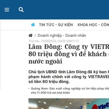
TIN TỨC - SỰ KIỆN
KHOA HỌC - CÔ
Doanh nghiệp - Doanh nhân
Thứ Hai, 11/09/2023, 09:25 (GMT+7)
Lâm Đồng: Công ty VIETR
80 triệu đồng vì để khách 
nước ngoài
Chủ tịch UBND tỉnh Lâm Đồng đã ký ban h
phạm hành chính với công ty VIETRAVE
số tiền 80 triệu đồng.
Quảng Nam: Sản xuất công nghiệp có tín hiệu phục hồ
cho 11.000 trẻ em khó khăn