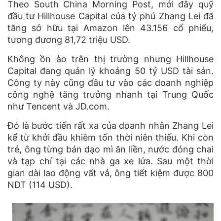
Theo South China Morning Post, mới đây quỹ
đầu tư Hillhouse Capital của tỷ phú Zhang Lei đã
tăng sở hữu tại Amazon lên 43.156 cổ phiếu,
tương đương 81,72 triệu USD.
Không ồn ào trên thị trường nhưng Hillhouse
Capital đang quản lý khoảng 50 tỷ USD tài sản.
Công ty này cũng đầu tư vào các doanh nghiệp
công nghệ tăng trưởng nhanh tại Trung Quốc
như Tencent và JD.com.
Đó là bước tiến rất xa của doanh nhân Zhang Lei
kể từ khởi đầu khiêm tốn thời niên thiếu. Khi còn
trẻ, ông từng bán dạo mì ăn liền, nước đóng chai
và tạp chí tại các nhà ga xe lửa. Sau một thời
gian dài lao động vất vả, ông tiết kiệm được 800
NDT (114 USD).