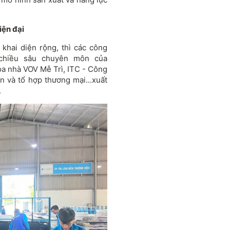
iện đại
 khai diện rộng, thì các công
 chiều sâu chuyên môn của
òa nhà VOV Mễ Trì, ITC - Công
 và tổ hợp thương mại...xuất
.