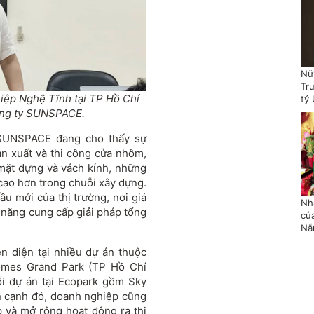
Nữ
Tr
iệp Nghệ Tĩnh tại TP Hồ Chí
tỷ
ông ty SUNSPACE.
SUNSPACE đang cho thấy sự
sản xuất và thi công cửa nhôm,
mặt dựng và vách kính, những
cao hơn trong chuỗi xây dựng.
ầu mới của thị trường, nơi giá
Nh
 năng cung cấp giải pháp tổng
củ
Nẵ
n diện tại nhiều dự án thuộc
homes Grand Park (TP Hồ Chí
ỗi dự án tại Ecopark gồm Sky
n cạnh đó, doanh nghiệp cũng
 và mở rộng hoạt động ra thị