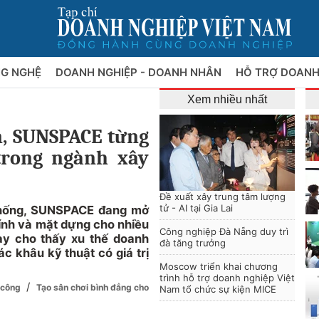
NG NGHỆ
DOANH NGHIỆP - DOANH NHÂN
HỖ TRỢ DOANH
Xem nhiều nhất
m, SUNSPACE từng
 trong ngành xây
Đề xuất xây trung tâm lượng
tử - AI tại Gia Lai
thống, SUNSPACE đang mở
ính và mặt dựng cho nhiều
Công nghiệp Đà Nẵng duy trì
y cho thấy xu thế doanh
đà tăng trưởng
c khâu kỹ thuật có giá trị
Moscow triển khai chương
trình hỗ trợ doanh nghiệp Việt
/
ư công
Tạo sân chơi bình đẳng cho
Nam tổ chức sự kiện MICE