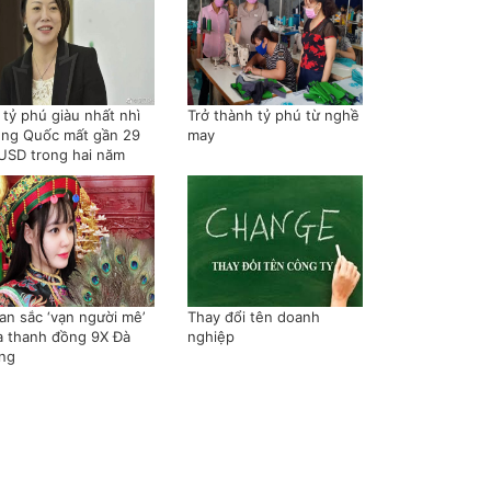
 tỷ phú giàu nhất nhì
Trở thành tỷ phú từ nghề
ung Quốc mất gần 29
may
 USD trong hai năm
an sắc ‘vạn người mê’
Thay đổi tên doanh
a thanh đồng 9X Đà
nghiệp
ng