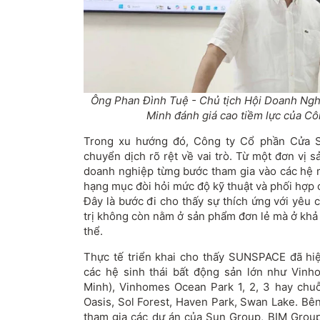
Ông Phan Đình Tuệ - Chủ tịch Hội Doanh Ngh
Minh đánh giá cao tiềm lực của C
Trong xu hướng đó, Công ty Cổ phần Cửa 
chuyển dịch rõ rệt về vai trò. Từ một đơn vị 
doanh nghiệp từng bước tham gia vào các hệ 
hạng mục đòi hỏi mức độ kỹ thuật và phối hợp 
Đây là bước đi cho thấy sự thích ứng với yêu c
trị không còn nằm ở sản phẩm đơn lẻ mà ở khả
thể.
Thực tế triển khai cho thấy SUNSPACE đã hiệ
các hệ sinh thái bất động sản lớn như Vin
Minh), Vinhomes Ocean Park 1, 2, 3 hay chu
Oasis, Sol Forest, Haven Park, Swan Lake. Bê
tham gia các dự án của Sun Group, BIM Group