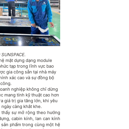
ty SUNSPACE.
g hệ mặt dựng dạng module
phức tạp trong lĩnh vực bao
ược gia công sẵn tại nhà máy
chính xác cao và sự đồng bộ
 công.
doanh nghiệp không chỉ dừng
iệc mang tính kỹ thuật cao hơn
 giá trị gia tăng lớn, khi yêu
ng ngày càng khắt khe.
thấy sự mở rộng theo hướng
ựng, cabin kính, lan can kính
ng sản phẩm trong cùng một hệ