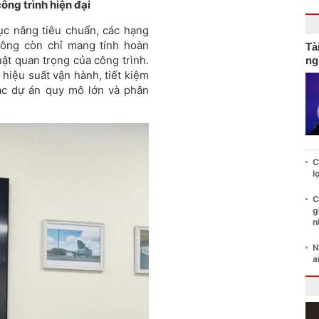
ông trình hiện đại
tục nâng tiêu chuẩn, các hạng
ông còn chỉ mang tính hoàn
Tà
uật quan trọng của công trình.
ng
hiệu suất vận hành, tiết kiệm
các dự án quy mô lớn và phân
C
l
C
g
n
N
a