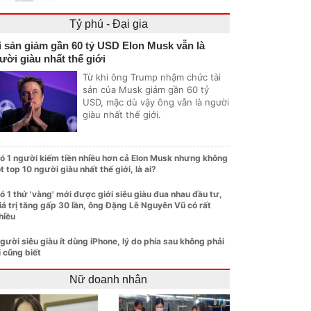
Tỷ phú - Đại gia
i sản giảm gần 60 tỷ USD Elon Musk vẫn là
ười giàu nhất thế giới
Từ khi ông Trump nhậm chức tài
sản của Musk giảm gần 60 tỷ
USD, mặc dù vậy ông vẫn là người
giàu nhất thế giới.
ó 1 người kiếm tiền nhiều hơn cả Elon Musk nhưng không
ọt top 10 người giàu nhất thế giới, là ai?
ó 1 thứ 'vàng' mới được giới siêu giàu đua nhau đầu tư,
iá trị tăng gấp 30 lần, ông Đặng Lê Nguyên Vũ có rất
hiều
gười siêu giàu ít dùng iPhone, lý do phía sau không phải
i cũng biết
Nữ doanh nhân