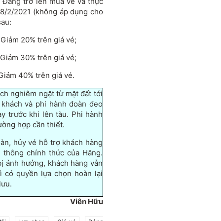
 Đảng trở lên mua vé và thực
-28/2/2021 (không áp dụng cho
sau:
 Giảm 20% trên giá vé;
 Giảm 30% trên giá vé;
 Giảm 40% trên giá vé.
ch nghiêm ngặt từ mặt đất tới
 khách và phi hành đoàn đeo
y trước khi lên tàu. Phi hành
ường hợp cần thiết.
oàn, hủy vé hỗ trợ khách hàng
 thông chính thức của Hãng.
bị ảnh hưởng, khách hàng vẫn
 có quyền lựa chọn hoàn lại
lưu.
Viên Hữu