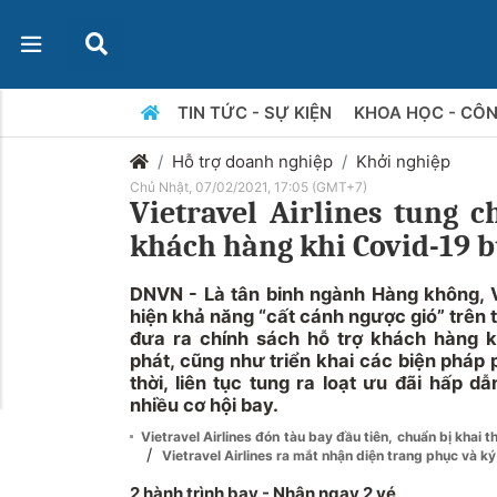
TIN TỨC - SỰ KIỆN
KHOA HỌC - CÔ
Hỗ trợ doanh nghiệp
Khởi nghiệp
Chủ Nhật, 07/02/2021, 17:05 (GMT+7)
Vietravel Airlines tung c
khách hàng khi Covid-19 
DNVN - Là tân binh ngành Hàng không, Vi
hiện khả năng “cất cánh ngược gió” trên 
đưa ra chính sách hỗ trợ khách hàng kị
phát, cũng như triển khai các biện pháp
thời, liên tục tung ra loạt ưu đãi hấp 
nhiều cơ hội bay.
Vietravel Airlines đón tàu bay đầu tiên, chuẩn bị khai 
/
Vietravel Airlines ra mắt nhận diện trang phục và k
2 hành trình bay - Nhận ngay 2 vé