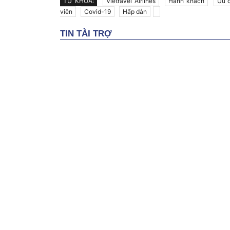
TỪ KHÓA:
Vietravel Airlines
Hành khách
Ưu đ
viên
Covid-19
Hấp dẫn