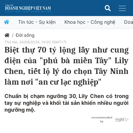
Tin tức - Sự kiện
Khoa học - Công nghệ
Doa
Đời sống
Thứ Hai, 24/06/2024, 14:20 (GMT+7)
Biệt thự 70 tỷ lộng lẫy như cung
điện của "phú bà miền Tây" Lily
Chen, tiết lộ lý do chọn Tây Ninh
làm nơi "an cư lạc nghiệp"
Chuẩn bị chạm ngưỡng 30, Lily Chen có trong
tay sự nghiệp và khối tài sản khiến nhiều người
ngưỡng mộ.