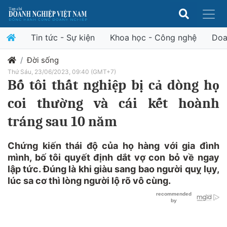
Tin tức - Sự kiện
Khoa học - Công nghệ
Doa
Đời sống
Thứ Sáu, 23/06/2023, 09:40 (GMT+7)
Bố tôi thất nghiệp bị cả dòng họ
coi thường và cái kết hoành
tráng sau 10 năm
Chứng kiến thái độ của họ hàng với gia đình
mình, bố tôi quyết định dắt vợ con bỏ về ngay
lập tức. Đúng là khi giàu sang bao người quỵ lụy,
lúc sa cơ thì lòng người lộ rõ vô cùng.