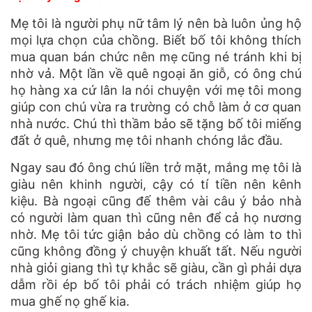
Mẹ tôi là người phụ nữ tâm lý nên bà luôn ủng hộ
mọi lựa chọn của chồng. Biết bố tôi không thích
mua quan bán chức nên mẹ cũng né tránh khi bị
nhờ vả. Một lần về quê ngoại ăn giỗ, có ông chú
họ hàng xa cứ lân la nói chuyện với mẹ tôi mong
giúp con chú vừa ra trường có chỗ làm ở cơ quan
nhà nước. Chú thì thầm bảo sẽ tặng bố tôi miếng
đất ở quê, nhưng mẹ tôi nhanh chóng lắc đầu.
Ngay sau đó ông chú liền trở mặt, mắng mẹ tôi là
giàu nên khinh người, cậy có tí tiền nên kênh
kiệu. Bà ngoại cũng đế thêm vài câu ý bảo nhà
có người làm quan thì cũng nên để cả họ nương
nhờ. Mẹ tôi tức giận bảo dù chồng có làm to thì
cũng không đồng ý chuyện khuất tất. Nếu người
nhà giỏi giang thì tự khắc sẽ giàu, cần gì phải dựa
dẫm rồi ép bố tôi phải có trách nhiệm giúp họ
mua ghế nọ ghế kia.