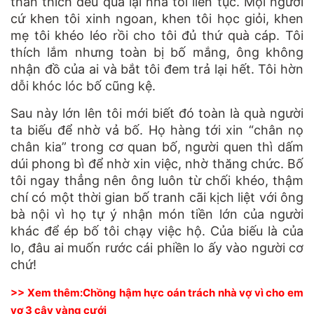
thân thích đều qua lại nhà tôi liên tục. Mọi người
cứ khen tôi xinh ngoan, khen tôi học giỏi, khen
mẹ tôi khéo léo rồi cho tôi đủ thứ quà cáp. Tôi
thích lắm nhưng toàn bị bố mắng, ông không
nhận đồ của ai và bắt tôi đem trả lại hết. Tôi hờn
dỗi khóc lóc bố cũng kệ.
Sau này lớn lên tôi mới biết đó toàn là quà người
ta biếu để nhờ vả bố. Họ hàng tới xin “chân nọ
chân kia” trong cơ quan bố, người quen thì dấm
dúi phong bì để nhờ xin việc, nhờ thăng chức. Bố
tôi ngay thẳng nên ông luôn từ chối khéo, thậm
chí có một thời gian bố tranh cãi kịch liệt với ông
bà nội vì họ tự ý nhận món tiền lớn của người
khác để ép bố tôi chạy việc hộ. Của biếu là của
lo, đâu ai muốn rước cái phiền lo ấy vào người cơ
chứ!
>> Xem thêm:
Chồng hậm hực oán trách nhà vợ vì cho em
vợ 3 cây vàng cưới