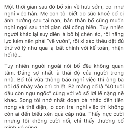
Một thời gian sau đó bố xin về hưu sớm, coi như
nghỉ việc hẳn. Mẹ con tôi biết do sức khoẻ bố bị
ảnh hưởng sau tai nạn, bản thân bố cũng muốn
nghỉ ngơi sau thời gian dài cống hiến. Tuy nhiên
người khác lại suy diễn là bố bị chèn ép, rồi năng
lực kém nên phải “về vườn”, rồi xì xào thêu dệt đủ
thứ vô lý như qua lại bất chính với kế toán, nhận
hối lộ…
Tuy nhiên người ngoài nói bố đều không quan
tâm. Đáng sợ nhất là thái độ của người trong
nhà. Bố tôi vừa thông báo nghỉ việc thì ông bà
nội đã nhảy vào chì chiết. Bà mắng bố là “40 tuổi
đầu còn ngu ngốc” cùng với vô số lời lẽ nặng nề
khác. Song tôi nhớ nhất đoạn bà nhắc đến tiền
nong và thể diện, lo con trai nghỉ việc thì không
còn ai đến biếu xén quà cáp nữa. Thấy nực cười
nhưng tôi không cười nổi, chỉ thấy thương bố
mình vô cùng.