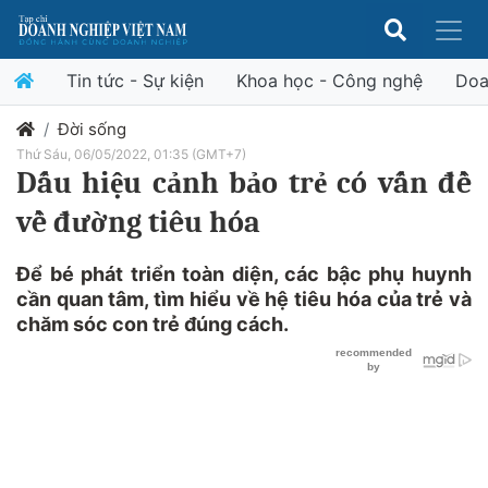
Tin tức - Sự kiện
Khoa học - Công nghệ
Doa
Đời sống
Thứ Sáu, 06/05/2022, 01:35 (GMT+7)
Dấu hiệu cảnh bảo trẻ có vấn đề
về đường tiêu hóa
Để bé phát triển toàn diện, các bậc phụ huynh
cần quan tâm, tìm hiểu về hệ tiêu hóa của trẻ và
chăm sóc con trẻ đúng cách.