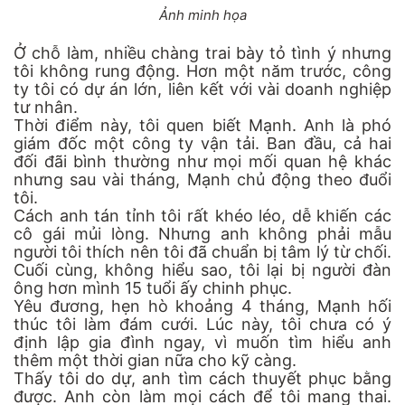
Ảnh minh họa
Ở chỗ làm, nhiều chàng trai bày tỏ tình ý nhưng
tôi không rung động. Hơn một năm trước, công
ty tôi có dự án lớn, liên kết với vài doanh nghiệp
tư nhân.
Thời điểm này, tôi quen biết Mạnh. Anh là phó
giám đốc một công ty vận tải. Ban đầu, cả hai
đối đãi bình thường như mọi mối quan hệ khác
nhưng sau vài tháng, Mạnh chủ động theo đuổi
tôi.
Cách anh tán tỉnh tôi rất khéo léo, dễ khiến các
cô gái mủi lòng. Nhưng anh không phải mẫu
người tôi thích nên tôi đã chuẩn bị tâm lý từ chối.
Cuối cùng, không hiểu sao, tôi lại bị người đàn
ông hơn mình 15 tuổi ấy chinh phục.
Yêu đương, hẹn hò khoảng 4 tháng, Mạnh hối
thúc tôi làm đám cưới. Lúc này, tôi chưa có ý
định lập gia đình ngay, vì muốn tìm hiểu anh
thêm một thời gian nữa cho kỹ càng.
Thấy tôi do dự, anh tìm cách thuyết phục bằng
được. Anh còn làm mọi cách để tôi mang thai.