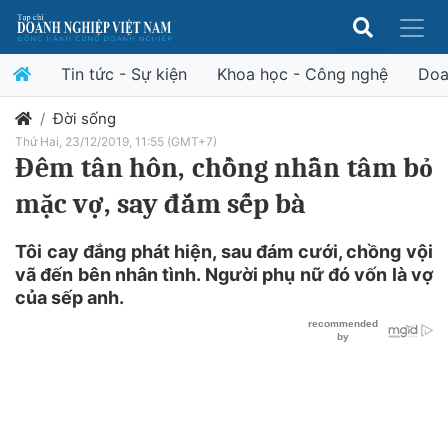
Tin tức - Sự kiện
Khoa học - Công nghệ
Doa
Đời sống
Thứ Hai, 23/12/2019, 11:55 (GMT+7)
Đêm tân hôn, chồng nhẫn tâm bỏ
mặc vợ, say đắm sếp bà
Tôi cay đắng phát hiện, sau đám cưới, chồng vội
vã đến bên nhân tình. Người phụ nữ đó vốn là vợ
của sếp anh.