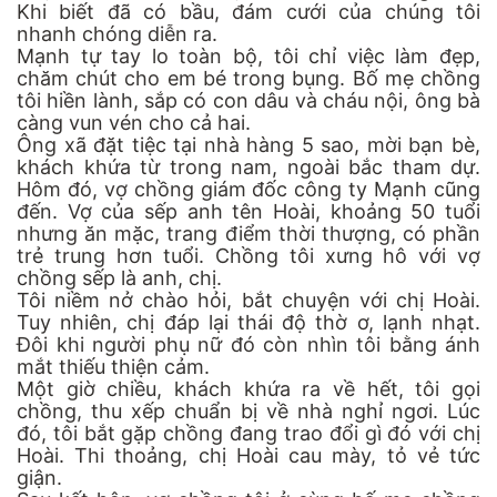
Khi biết đã có bầu, đám cưới của chúng tôi
nhanh chóng diễn ra.
Mạnh tự tay lo toàn bộ, tôi chỉ việc làm đẹp,
chăm chút cho em bé trong bụng. Bố mẹ chồng
tôi hiền lành, sắp có con dâu và cháu nội, ông bà
càng vun vén cho cả hai.
Ông xã đặt tiệc tại nhà hàng 5 sao, mời bạn bè,
khách khứa từ trong nam, ngoài bắc tham dự.
Hôm đó, vợ chồng giám đốc công ty Mạnh cũng
đến. Vợ của sếp anh tên Hoài, khoảng 50 tuổi
nhưng ăn mặc, trang điểm thời thượng, có phần
trẻ trung hơn tuổi. Chồng tôi xưng hô với vợ
chồng sếp là anh, chị.
Tôi niềm nở chào hỏi, bắt chuyện với chị Hoài.
Tuy nhiên, chị đáp lại thái độ thờ ơ, lạnh nhạt.
Đôi khi người phụ nữ đó còn nhìn tôi bằng ánh
mắt thiếu thiện cảm.
Một giờ chiều, khách khứa ra về hết, tôi gọi
chồng, thu xếp chuẩn bị về nhà nghỉ ngơi. Lúc
đó, tôi bắt gặp chồng đang trao đổi gì đó với chị
Hoài. Thi thoảng, chị Hoài cau mày, tỏ vẻ tức
giận.