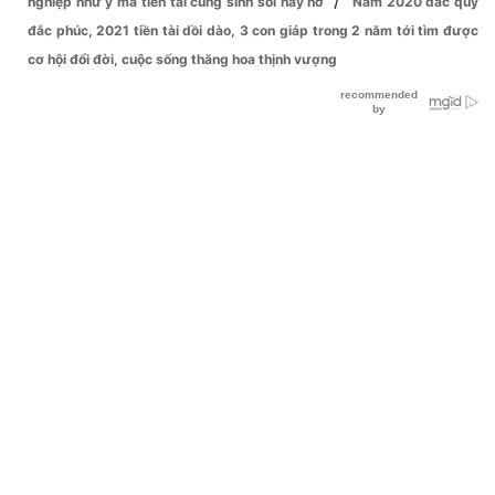
nghiệp như ý mà tiền tài cũng sinh sôi nảy nở
Năm 2020 đắc quý
đắc phúc, 2021 tiền tài dồi dào, 3 con giáp trong 2 năm tới tìm được
cơ hội đổi đời, cuộc sống thăng hoa thịnh vượng