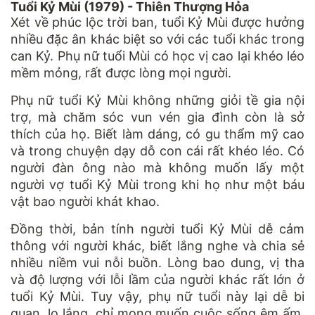
Tuổi Kỷ Mùi (1979) - Thiên Thượng Hỏa
Xét về phúc lộc trời ban, tuổi Kỷ Mùi được hưởng
nhiều đặc ân khác biệt so với các tuổi khác trong
can Kỷ. Phụ nữ tuổi Mùi có học vị cao lại khéo léo
mềm mỏng, rất được lòng mọi người.
Phụ nữ tuổi Kỷ Mùi không những giỏi tề gia nội
trợ, mà chăm sóc vun vén gia đình còn là sở
thích của họ. Biết làm dáng, có gu thẩm mỹ cao
và trong chuyện dạy dỗ con cái rất khéo léo. Có
người đàn ông nào mà không muốn lấy một
người vợ tuổi Kỷ Mùi trong khi họ như một báu
vật bao người khát khao.
Đồng thời, bản tính người tuổi Kỷ Mùi dễ cảm
thông với người khác, biết lắng nghe và chia sẻ
nhiều niềm vui nỗi buồn. Lòng bao dung, vị tha
và độ lượng với lỗi lầm của người khác rất lớn ở
tuổi Kỷ Mùi. Tuy vậy, phụ nữ tuổi này lại dễ bi
quan, lo lắng, chỉ mong muốn cuộc sống êm ấm,