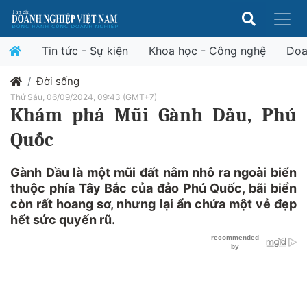
Tin tức - Sự kiện
Khoa học - Công nghệ
Doa
Đời sống
Thứ Sáu, 06/09/2024, 09:43 (GMT+7)
Khám phá Mũi Gành Dầu, Phú
Quốc
Gành Dầu là một mũi đất nằm nhô ra ngoài biển
thuộc phía Tây Bắc của đảo Phú Quốc, bãi biển
còn rất hoang sơ, nhưng lại ẩn chứa một vẻ đẹp
hết sức quyến rũ.