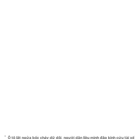
Ô tô lật ngửa bốc cháy dữ dội, người dân liều mình đập kính cứu tài xế