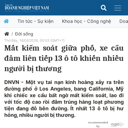
Tin tức - Sự kiện
Khoa học - Công nghệ
Doa
Đời sống
Thứ Bảy, 16/05/2026, 00:53 (GMT+7)
Mất kiểm soát giữa phố, xe cẩu
đâm liên tiếp 13 ô tô khiến nhiều
người bị thương
DNVN - Một vụ tai nạn kinh hoàng xảy ra trên
đường phố ở Los Angeles, bang California, Mỹ
khi chiếc xe cẩu bất ngờ mất kiểm soát, lao đi
với tốc độ cao rồi đâm trúng hàng loạt phương
tiện đang đỗ bên đường. Ít nhất 13 ô tô bị hư
hỏng, nhiều người bị thương.