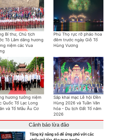
g Bí thư, Chủ tịch
Phú Thọ rực rỡ pháo hoa
ớc Tô Lâm dâng hương
đêm trước ngày Giỗ Tổ
ởng niệm các Vua
Hùng Vương
ng
ng hương tưởng niệm
Sắp khai mạc Lễ hội Đền
c Quốc Tổ Lạc Long
Hùng 2026 và Tuần Văn
ân và Tổ Mẫu Âu Cơ
hóa - Du lịch Đất Tổ năm
2026
Cảnh báo lừa đảo
Tăng kỹ năng số để ứng phó với các