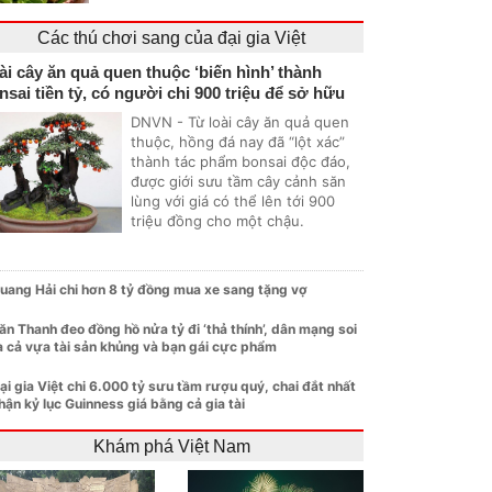
Các thú chơi sang của đại gia Việt
ài cây ăn quả quen thuộc ‘biến hình’ thành
nsai tiền tỷ, có người chi 900 triệu để sở hữu
DNVN - Từ loài cây ăn quả quen
thuộc, hồng đá nay đã “lột xác”
thành tác phẩm bonsai độc đáo,
được giới sưu tầm cây cảnh săn
lùng với giá có thể lên tới 900
triệu đồng cho một chậu.
uang Hải chi hơn 8 tỷ đồng mua xe sang tặng vợ
ăn Thanh đeo đồng hồ nửa tỷ đi ‘thả thính’, dân mạng soi
a cả vựa tài sản khủng và bạn gái cực phẩm
ại gia Việt chi 6.000 tỷ sưu tầm rượu quý, chai đắt nhất
hận kỷ lục Guinness giá bằng cả gia tài
Khám phá Việt Nam