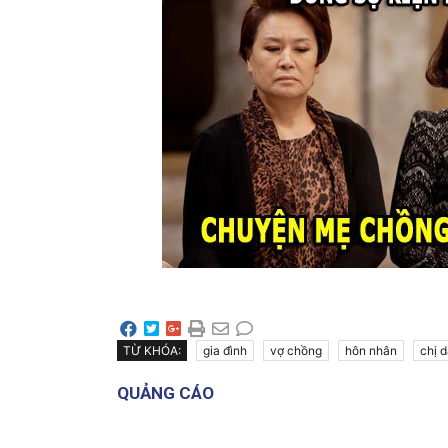
TỪ KHÓA:
gia đình
vợ chồng
hôn nhân
chị 
QUẢNG CÁO