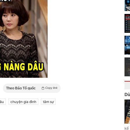
Theo Báo Tổ quốc
Copy link
Dù
dâu
chuyện gia đình
tâm sự
kể