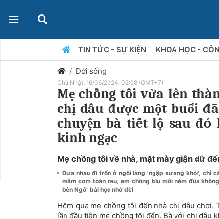
TIN TỨC - SỰ KIỆN
KHOA HỌC - CÔ
Đời sống
Chủ Nhật, 16/06/2024, 02:08 (GMT+7)
Mẹ chồng tôi vừa lên th
chị dâu được một buổi đ
chuyện bà tiết lộ sau đó 
kinh ngạc
Mẹ chồng tôi về nhà, mặt mày giận dữ đế
Đưa nhau đi trốn ở ngôi làng 'ngập sương khói', chỉ 
mâm cơm toàn rau, em chồng bĩu môi ném đũa không ă
bên Ngô" bài học nhớ đời
Hôm qua mẹ chồng tôi đến nhà chị dâu chơi. Từ
lần đầu tiên mẹ chồng tôi đến. Bà với chị dâu k