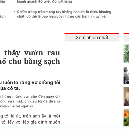
bịa
loanh quanh 40 triệu đồng/tháng
Chấm trắng trên móng tay không hẳn chỉ là thiếu khoáng
mách
chất, có thể là báo hiệu của những căn bệnh nguy hiểm
Xem nhiều nhất
, thấy vườn rau
nhổ cho bằng sạch
 luôn lo rằng vợ chồng tôi
ủa cô ta.
hí hửng mừng vui, cho đến ngày chị
ồng vừa mất, chị dâu tôi đã đưa ra
khiến mẹ tôi ngất xỉu
 tôi là út, trên anh ấy là một
 tôi lấy vợ, lập gia đình muộn
 phố lập nghiệp mà lựa chọn