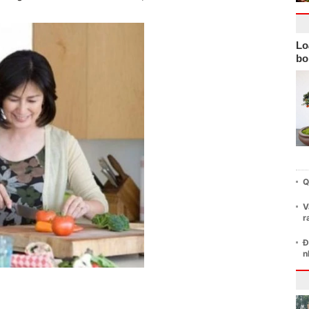
Lo
bo
Q
V
r
Đ
n