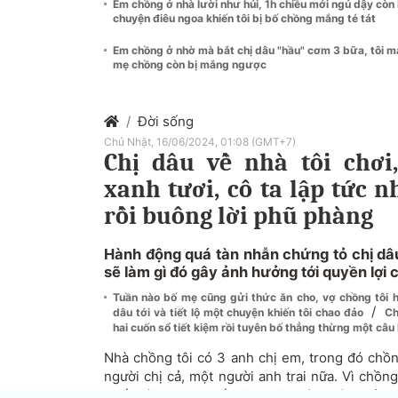
Em chồng ở nhà lười như hủi, 1h chiều mới ngủ dậy còn 
chuyện điêu ngoa khiến tôi bị bố chồng mắng té tát
Em chồng ở nhờ mà bắt chị dâu "hầu" cơm 3 bữa, tôi 
mẹ chồng còn bị mắng ngược
Đời sống
Chủ Nhật, 16/06/2024, 01:08 (GMT+7)
Chị dâu về nhà tôi chơi
xanh tươi, cô ta lập tức 
rồi buông lời phũ phàng
Hành động quá tàn nhẫn chứng tỏ chị dâu
sẽ làm gì đó gây ảnh hưởng tới quyền lợi c
Tuần nào bố mẹ cũng gửi thức ăn cho, vợ chồng tôi 
/
dâu tới và tiết lộ một chuyện khiến tôi chao đảo
Ch
hai cuốn sổ tiết kiệm rồi tuyên bố thẳng thừng một câu 
Nhà chồng tôi có 3 anh chị em, trong đó chồng
người chị cả, một người anh trai nữa. Vì chồng
nhất nên anh quyết định sẽ không lên thành