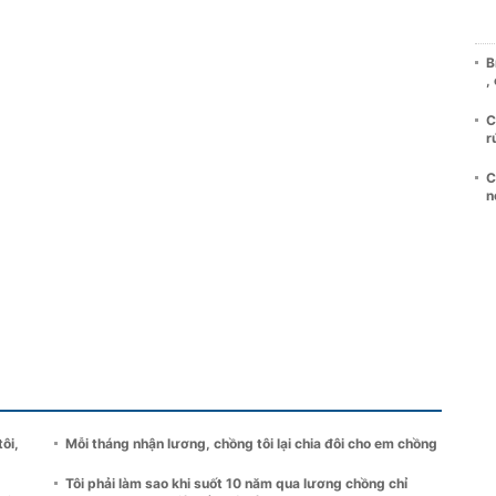
B
,
C
r
C
n
ôi,
Mỗi tháng nhận lương, chồng tôi lại chia đôi cho em chồng
Tôi phải làm sao khi suốt 10 năm qua lương chồng chỉ