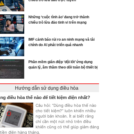
chiêu trò lừa đảo trực tuyến
Những ‘cuộc tình ảo’ đang trở thành
chiêu trò lừa đảo tinh vi trên mạng
IMF cảnh báo rủi ro an ninh mạng và tài
chính do AI phát triển quá nhanh
Phần mềm gián điệp ‘đội lốt’ ứng dụng
quản lý, âm thầm theo dõi toàn bộ thiết bị
Hướng dẫn sử dụng điều hòa
ng điều hòa thế nào để tiết kiệm điện nhất?
Câu hỏi: “Dùng điều hòa thế nào
cho tiết kiệm?” luôn khiến nhiều
người băn khoăn. Ít ai biết rằng
chỉ cần một nút nhỏ trên điều
khiển cũng có thể giúp giảm đáng
 tiền điện hàng tháng.