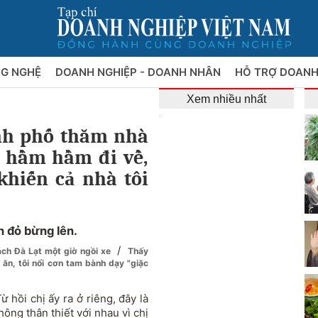
NG NGHỆ
DOANH NGHIỆP - DOANH NHÂN
HỖ TRỢ DOANH
Xem nhiều nhất
ành phố thăm nhà
ã hầm hầm đi về,
khiến cả nhà tôi
n đỏ bừng lên.
/
cách Đà Lạt một giờ ngồi xe
Thấy
n, tôi nổi cơn tam bành dạy "giặc
 hồi chị ấy ra ở riêng, đây là
hông thân thiết với nhau vì chị