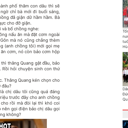
ành phố thăm con dâu thì sẽ
 ngờ chỉ bà mới đi buổi sáng,
chồng đã giận dữ hầm hầm. Bà
gực cho đỡ giận.
i và bố chồng nghe:
Tổn
không nấu ăn mà đặt cơm ngoài
nư
ng Gôn mà nó cũng chẳng thèm
tư
ng (anh chồng tôi) mới gọi mẹ
Hù
 mẹ ăn cơm, nó còn bảo cơm hộp
 thì thằng Quang gật đầu, bảo
 Rồi hỏi chuyện sinh con thứ
ợc. Thằng Quang kén chọn cho
ợ đâu?
Dâ
là chị dâu tôi cũng quá đáng
Đứ
triệu trước đây cho anh chồng
Qu
cho rồi mà đòi lại thì khó coi
ó nên gọi điện bảo chị dâu gọi
hồng không?