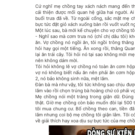
Cứ nghĩ mẹ chồng tay xách nách mang đến th
cải thiện được mối quan hệ giữa hai người. Ai
buổi trưa đã về. Từ ngoài cổng, sắc mặt mẹ 
bực tức đặt giỏ xách xuống bàn rồi vuốt vuốt n
Một lúc sau, bà mới kể chuyện cho vợ chồng tô
- Nghĩ sao mà cơm trưa nó (chỉ chị dâu tôi) 
ăn. Vợ chồng nó ngồi ăn, tôi ngồi trông thằ
hỏi hay gọi một tiếng. Ăn xong rồi, thằng Qua
lại ăn trái cây. Tôi hỏi nó tại sao không mời
nên không dám mời.
Tôi hỏi không lẽ vợ chồng nó toàn ăn cơm hộp
vợ nó không biết nấu ăn nên phải ăn cơm hộp.
2, nó bảo không sinh nữa, mệt lắm.
Đàn bà mà như vậy, tôi tức không sao chịu đư
lắm vào rồi chọn trúng bà hoàng chứ có phải v
Mẹ chồng nói một tràng trong giận dữ. Đúng 
thật. Giờ mẹ chồng còn bảo muốn đòi lại 500 
tôi mua chung cư. Bố chồng theo can, tiền đã 
lắm nhưng coi bộ mẹ chồng tôi giận lắm. Tôi c
về giải thích hay xoa dịu sự bực tức của mẹ c