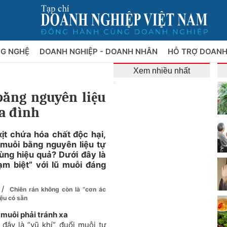
NG NGHỆ
DOANH NGHIỆP - DOANH NHÂN
HỖ TRỢ DOANH
Xem nhiều nhất
bằng nguyên liệu
ia đình
ịt chứa hóa chất độc hại,
muỗi bằng nguyên liệu tự
cùng hiệu quả? Dưới đây là
ạm biệt” với lũ muỗi đáng
/
Chiên rán không còn là “cơn ác
ệu có sẵn
 muỗi phải tránh xa
đây là “vũ khí” đuổi muỗi tự