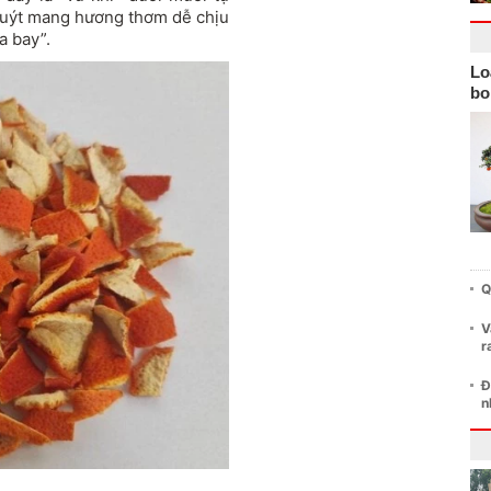
 quýt mang hương thơm dễ chịu
a bay”.
Lo
bo
Q
V
r
Đ
n