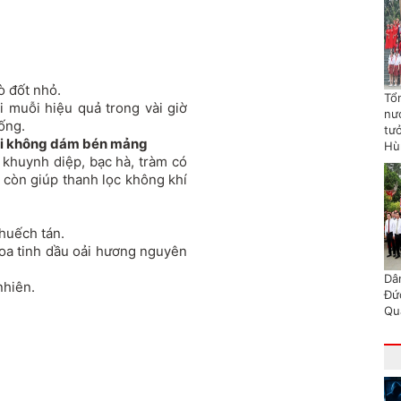
ò đốt nhỏ.
Tổn
 muỗi hiệu quả trong vài giờ
nư
ống.
tư
uỗi không dám bén mảng
Hù
, khuynh diệp, bạc hà, tràm có
còn giúp thanh lọc không khí
huếch tán.
hoa tinh dầu oải hương nguyên
Dâ
nhiên.
Đứ
Qu