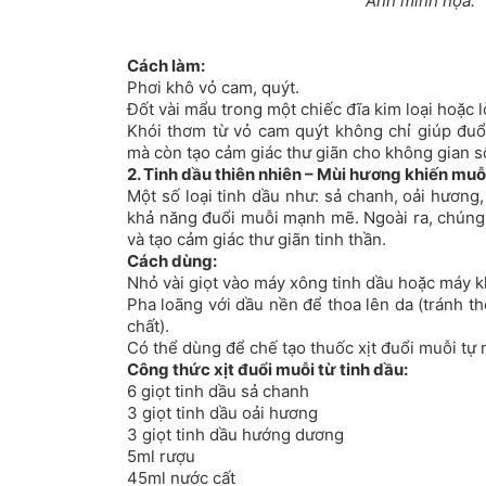
Ảnh minh họa.
Cách làm:
Phơi khô vỏ cam, quýt.
Đốt vài mẩu trong một chiếc đĩa kim loại hoặc l
Khói thơm từ vỏ cam quýt không chỉ giúp đuổi
mà còn tạo cảm giác thư giãn cho không gian s
2. Tinh dầu thiên nhiên – Mùi hương khiến m
Một số loại tinh dầu như: sả chanh, oải hương
khả năng đuổi muỗi mạnh mẽ. Ngoài ra, chúng 
và tạo cảm giác thư giãn tinh thần.
Cách dùng:
Nhỏ vài giọt vào máy xông tinh dầu hoặc máy k
Pha loãng với dầu nền để thoa lên da (tránh t
chất).
Có thể dùng để chế tạo thuốc xịt đuổi muỗi tự 
Công thức xịt đuổi muỗi từ tinh dầu:
6 giọt tinh dầu sả chanh
3 giọt tinh dầu oải hương
3 giọt tinh dầu hướng dương
5ml rượu
45ml nước cất