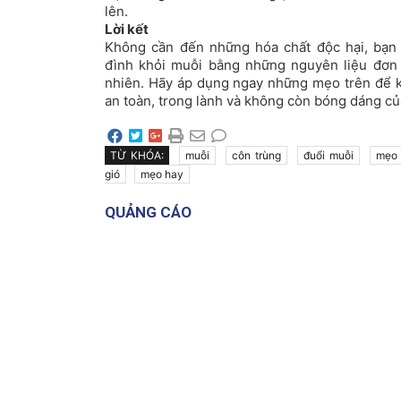
lên.
Lời kết
Không cần đến những hóa chất độc hại, bạn 
đình khỏi muỗi bằng những nguyên liệu đơn 
nhiên. Hãy áp dụng ngay những mẹo trên để 
an toàn, trong lành và không còn bóng dáng c
TỪ KHÓA:
muỗi
côn trùng
đuổi muỗi
mẹo 
gió
mẹo hay
QUẢNG CÁO