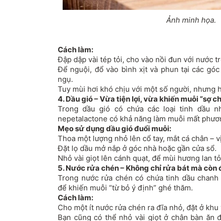
Ảnh minh họa.
Cách làm:
Đập dập vài tép tỏi, cho vào nồi đun với nước t
Để nguội, đổ vào bình xịt và phun tại các gó
ngụ.
Tuy mùi hơi khó chịu với một số người, nhưng hi
4. Dầu gió – Vừa tiện lợi, vừa khiến muỗi “sợ c
Trong dầu gió có chứa các loại tinh dầu n
nepetalactone có khả năng làm muỗi mất phươ
Mẹo sử dụng dầu gió đuổi muỗi:
Thoa một lượng nhỏ lên cổ tay, mắt cá chân – vị
Đặt lọ dầu mở nắp ở góc nhà hoặc gần cửa sổ.
Nhỏ vài giọt lên cánh quạt, để mùi hương lan t
5. Nước rửa chén – Không chỉ rửa bát mà còn 
Trong nước rửa chén có chứa tinh dầu chanh
để khiến muỗi “từ bỏ ý định” ghé thăm.
Cách làm:
Cho một ít nước rửa chén ra đĩa nhỏ, đặt ở khu
Bạn cũng có thể nhỏ vài giọt ở chân bàn ăn đ