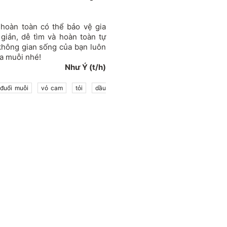
hoàn toàn có thể bảo vệ gia
giản, dễ tìm và hoàn toàn tự
không gian sống của bạn luôn
ủa muỗi nhé!
Như Ý (t/h)
đuổi muỗi
vỏ cam
tỏi
dầu