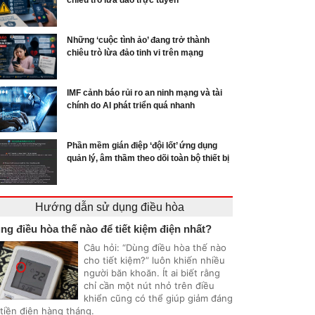
chiêu trò lừa đảo trực tuyến
Những ‘cuộc tình ảo’ đang trở thành
chiêu trò lừa đảo tinh vi trên mạng
IMF cảnh báo rủi ro an ninh mạng và tài
chính do AI phát triển quá nhanh
Phần mềm gián điệp ‘đội lốt’ ứng dụng
quản lý, âm thầm theo dõi toàn bộ thiết bị
Hướng dẫn sử dụng điều hòa
ng điều hòa thế nào để tiết kiệm điện nhất?
Câu hỏi: “Dùng điều hòa thế nào
cho tiết kiệm?” luôn khiến nhiều
người băn khoăn. Ít ai biết rằng
chỉ cần một nút nhỏ trên điều
khiển cũng có thể giúp giảm đáng
 tiền điện hàng tháng.