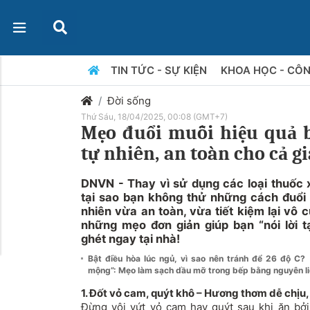
TIN TỨC - SỰ KIỆN
KHOA HỌC - CÔ
Đời sống
Thứ Sáu, 18/04/2025, 00:08 (GMT+7)
Mẹo đuổi muỗi hiệu quả 
tự nhiên, an toàn cho cả g
DNVN - Thay vì sử dụng các loại thuốc x
tại sao bạn không thử những cách đuổi 
nhiên vừa an toàn, vừa tiết kiệm lại vô 
những mẹo đơn giản giúp bạn “nói lời t
ghét ngay tại nhà!
Bật điều hòa lúc ngủ, vì sao nên tránh để 26 độ C?
mộng”: Mẹo làm sạch dầu mỡ trong bếp bằng nguyên li
1. Đốt vỏ cam, quýt khô – Hương thơm dễ chịu,
Đừng vội vứt vỏ cam hay quýt sau khi ăn bởi 