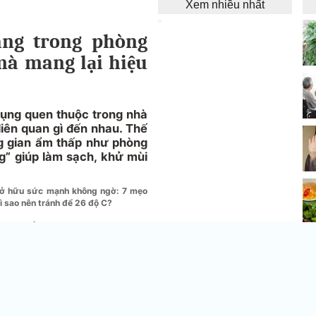
Xem nhiều nhất
ăng trong phòng
mà mang lại hiệu
dụng quen thuộc trong nhà
iên quan gì đến nhau. Thế
ng gian ẩm thấp như phòng
ng” giúp làm sạch, khử mùi
 sở hữu sức mạnh không ngờ: 7 mẹo
vì sao nên tránh để 26 độ C?
à kem đánh răng
Lo
bo