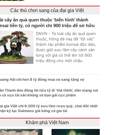
Các thú chơi sang của đại gia Việt
ài cây ăn quả quen thuộc ‘biến hình’ thành
nsai tiền tỷ, có người chi 900 triệu để sở hữu
DNVN - Từ loài cây ăn quả quen
thuộc, hồng đá nay đã “lột xác”
thành tác phẩm bonsai độc đáo,
được giới sưu tầm cây cảnh săn
lùng với giá có thể lên tới 900
triệu đồng cho một chậu.
uang Hải chi hơn 8 tỷ đồng mua xe sang tặng vợ
ăn Thanh đeo đồng hồ nửa tỷ đi ‘thả thính’, dân mạng soi
a cả vựa tài sản khủng và bạn gái cực phẩm
ại gia Việt chi 6.000 tỷ sưu tầm rượu quý, chai đắt nhất
hận kỷ lục Guinness giá bằng cả gia tài
Khám phá Việt Nam