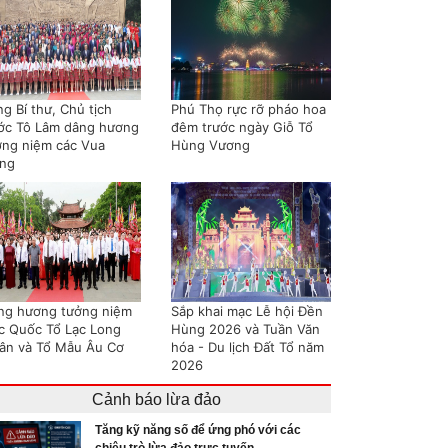
g Bí thư, Chủ tịch
Phú Thọ rực rỡ pháo hoa
ớc Tô Lâm dâng hương
đêm trước ngày Giỗ Tổ
ởng niệm các Vua
Hùng Vương
ng
ng hương tưởng niệm
Sắp khai mạc Lễ hội Đền
c Quốc Tổ Lạc Long
Hùng 2026 và Tuần Văn
ân và Tổ Mẫu Âu Cơ
hóa - Du lịch Đất Tổ năm
2026
Cảnh báo lừa đảo
Tăng kỹ năng số để ứng phó với các