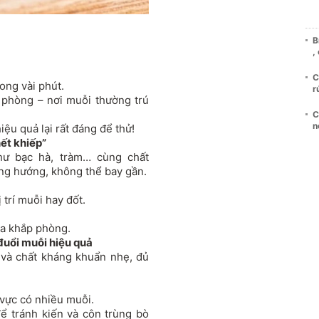
B
,
C
rong vài phút.
r
c phòng – nơi muỗi thường trú
C
n
ệu quả lại rất đáng để thử!
hết khiếp”
hư bạc hà, tràm… cùng chất
ng hướng, không thể bay gần.
 trí muỗi hay đốt.
ỏa khắp phòng.
đuổi muỗi hiệu quả
 và chất kháng khuẩn nhẹ, đủ
 vực có nhiều muỗi.
ể tránh kiến và côn trùng bò