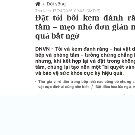
Đời sống
Thứ Năm, 17/04/2025, 00:08 (GMT+7)
Đặt tỏi bôi kem đánh r
tắm – mẹo nhỏ đơn giản 
quả bất ngờ
DNVN - Tỏi và kem đánh răng – hai vật 
bếp và phòng tắm – tưởng chừng chẳng l
nhưng, khi kết hợp lại và đặt trong khô
tắm, chúng lại tạo nên một “bí quyết và
và bảo vệ sức khỏe cực kỳ hiệu quả.
Thứ gia vị rẻ tiền trong bếp nhà nào cũng có nhưng
/
vặt cực đỉnh ai cũng nên biết
Bật điều hòa lúc ngủ, 
Bí mật đằng sau sự kết hợp lạ lùng giữa tỏi v