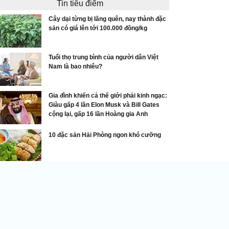
Tin tiêu điểm
Cây dại từng bị lãng quên, nay thành đặc
sản có giá lên tới 100.000 đồng/kg
Tuổi thọ trung bình của người dân Việt
Nam là bao nhiêu?
Gia đình khiến cả thế giới phải kinh ngạc:
Giàu gấp 4 lần Elon Musk và Bill Gates
cộng lại, gấp 16 lần Hoàng gia Anh
10 đặc sản Hải Phòng ngon khó cưỡng
Các thú chơi sang của đại gia Việt
ài cây ăn quả quen thuộc ‘biến hình’ thành
nsai tiền tỷ, có người chi 900 triệu để sở hữu
DNVN - Từ loài cây ăn quả quen
thuộc, hồng đá nay đã “lột xác”