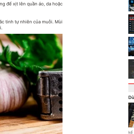
ùng để xịt lên quần áo, da hoặc
ắc tinh tự nhiên của muỗi. Mùi
i.
Dù
kể