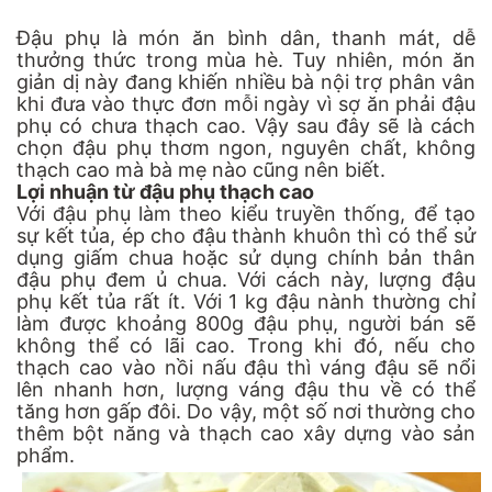
Đậu phụ là món ăn bình dân, thanh mát, dễ
thưởng thức trong mùa hè. Tuy nhiên, món ăn
giản dị này đang khiến nhiều bà nội trợ phân vân
khi đưa vào thực đơn mỗi ngày vì sợ ăn phải đậu
phụ có chưa thạch cao. Vậy sau đây sẽ là cách
chọn đậu phụ thơm ngon, nguyên chất, không
thạch cao mà bà mẹ nào cũng nên biết.
Lợi nhuận từ đậu phụ thạch cao
Với đậu phụ làm theo kiểu truyền thống, để tạo
sự kết tủa, ép cho đậu thành khuôn thì có thể sử
dụng giấm chua hoặc sử dụng chính bản thân
đậu phụ đem ủ chua. Với cách này, lượng đậu
phụ kết tủa rất ít. Với 1 kg đậu nành thường chỉ
làm được khoảng 800g đậu phụ, người bán sẽ
không thể có lãi cao. Trong khi đó, nếu cho
thạch cao vào nồi nấu đậu thì váng đậu sẽ nổi
lên nhanh hơn, lượng váng đậu thu về có thể
tăng hơn gấp đôi. Do vậy, một số nơi thường cho
thêm bột năng và thạch cao xây dựng vào sản
phẩm.