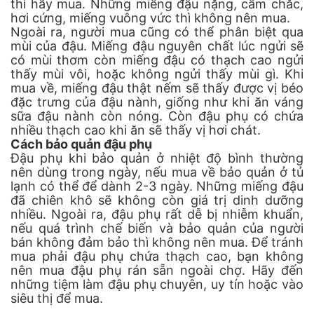
thì hãy mua. Những miếng đậu nặng, cầm chắc,
hơi cứng, miếng vuông vức thì không nên mua.
Ngoài ra, người mua cũng có thể phân biệt qua
mùi của đậu. Miếng đậu nguyên chất lúc ngửi sẽ
có mùi thơm còn miếng đậu có thạch cao ngửi
thấy mùi vôi, hoặc không ngửi thấy mùi gì. Khi
mua về, miếng đậu thật nếm sẽ thấy được vị béo
đặc trưng của đậu nành, giống như khi ăn váng
sữa đậu nành còn nóng. Còn đậu phụ có chứa
nhiều thạch cao khi ăn sẽ thấy vị hơi chát.
Cách bảo quản đậu phụ
Đậu phụ khi bảo quản ở nhiệt độ bình thường
nên dùng trong ngày, nếu mua về bảo quản ở tủ
lạnh có thể để dành 2-3 ngày. Những miếng đậu
đã chiên khô sẽ không còn giá trị dinh dưỡng
nhiều. Ngoài ra, đậu phụ rất dễ bị nhiễm khuẩn,
nếu quá trình chế biến và bảo quản của người
bán không đảm bảo thì không nên mua. Để tránh
mua phải đậu phụ chứa thạch cao, bạn không
nên mua đậu phụ rán sẵn ngoài chợ. Hãy đến
những tiệm làm đậu phụ chuyên, uy tín hoặc vào
siêu thị để mua.